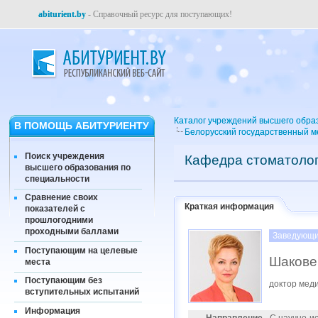
abiturient.by
- Справочный ресурс для поступающих!
Каталог учреждений высшего обра
В ПОМОЩЬ АБИТУРИЕНТУ
Белорусский государственный м
Поиск учреждения
Кафедра стоматолог
высшего образования по
специальности
Сравнение своих
Краткая информация
показателей с
прошлогодними
проходными баллами
Заведующи
Поступающим на целевые
Шакове
места
Поступающим без
доктор мед
вступительных испытаний
Информация