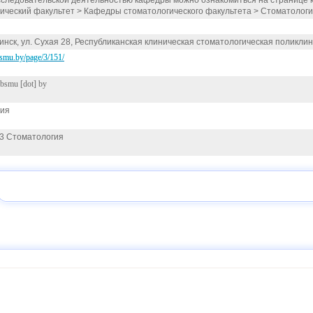
сследовательской деятельностью кафедры можно ознакомиться на странице к
ический факультет > Кафедры стоматологического факультета > Стоматологи
Минск, ул. Сухая 28, Республиканская клиническая стоматологическая поликлин
smu.by/page/3/151/
bsmu [dot] by
гия
03 Стоматология