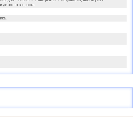
афедры: Главная > Университет > Факультеты, институты >
и детского возраста
ика.