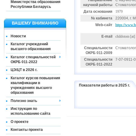
Направление
С научно-и
Министерства образования
научной работы
Стоматолог
Республики Беларусь
Дата основания
1979
№ кабинета
220004, г. 
ВАШЕМУ ВНИМАНИЮ
Web-сайт
https://www.b
Новости
E-mail
childstom
[at]
Каталог учреждений
Специальности
Стоматоло
высшего образования
ОКРБ 011-2009
Каталог специальностей
Специальности
7-07-0911-
ОКРБ 011-2022
ОКРБ 011-2022
ЦЭ/ЦТ в 2026 г.
Каталог курсов повышения
квалификации в
Показатели работы в 2025 г.
учреждениях высшего
образования
Полезно знать
Инструкция по
использованию сайта
О проекте
Контакты проекта