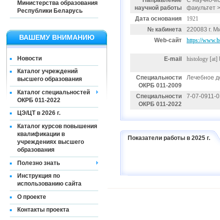
Направление
С научно-и
Министерства образования
научной работы
факультет 
Республики Беларусь
Дата основания
1921
№ кабинета
220083 г. М
ВАШЕМУ ВНИМАНИЮ
Web-сайт
https://www.bs
Новости
E-mail
histology
[at]
Каталог учреждений
Специальности
Лечебное д
высшего образования
ОКРБ 011-2009
Каталог специальностей
Специальности
7-07-0911-
ОКРБ 011-2022
ОКРБ 011-2022
ЦЭ/ЦТ в 2026 г.
Каталог курсов повышения
квалификации в
Показатели работы в 2025 г.
учреждениях высшего
образования
Полезно знать
Инструкция по
использованию сайта
О проекте
Контакты проекта