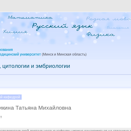
зования
едицинский университет
(Минск и Минская область)
, цитологии и эмбриологии
й кафедрой
икина Татьяна Михайловна
нт