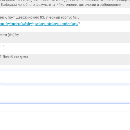
сследовательской деятельностью кафедры можно ознакомиться на странице к
> Кафедры лечебного факультета > Гистологии, цитологии и эмбриологии
инск, пр-т. Дзержинского 83, учебный корпус № 5
mu.by/student/kafedry/gistologii-tsitologii-i-embriologii/
?
bsmu [dot] by
ело
01 Лечебное дело