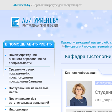
abiturient.by
- Справочный ресурс для поступающих!
Каталог учреждений высшего обра
В ПОМОЩЬ АБИТУРИЕНТУ
Белорусский государственный м
Поиск учреждения
Кафедра гистологии
высшего образования по
специальности
Сравнение своих
Краткая информация
показателей с
прошлогодними
проходными баллами
Заведующи
Поступающим на целевые
Студен
места
Поступающим без
к.м.н., доце
вступительных испытаний
Информация