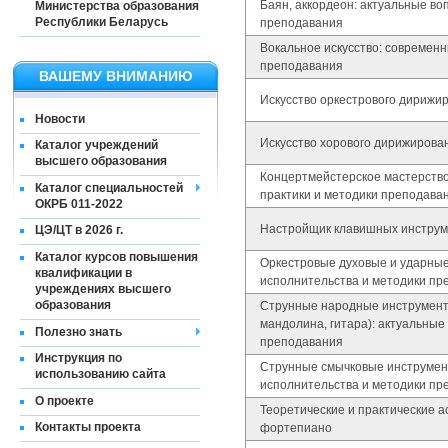
Баян, аккордеон: актуальные во
Министерства образования
Республики Беларусь
преподавания
Вокальное искусство: современ
преподавания
ВАШЕМУ ВНИМАНИЮ
Искусство оркестрового дирижир
Новости
Искусство хорового дирижирован
Каталог учреждений
высшего образования
Концертмейстерское мастерств
Каталог специальностей
практики и методики преподава
ОКРБ 011-2022
Настройщик клавишных инструме
ЦЭ/ЦТ в 2026 г.
Каталог курсов повышения
Оркестровые духовые и ударные
квалификации в
исполнительства и методики пр
учреждениях высшего
образования
Струнные народные инструменты
мандолина, гитара): актуальные
Полезно знать
преподавания
Инструкция по
Струнные смычковые инструмен
использованию сайта
исполнительства и методики пр
О проекте
Теоретические и практические 
Контакты проекта
фортепиано