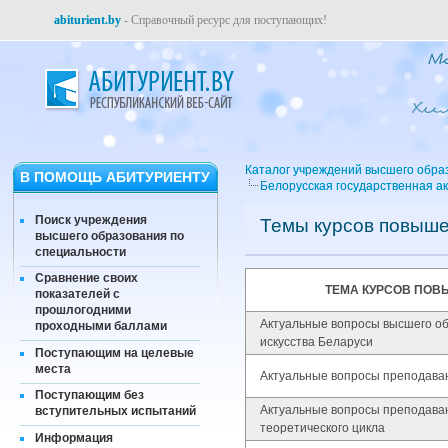
abiturient.by
- Справочный ресурс для поступающих!
Каталог учреждений высшего обра
В ПОМОЩЬ АБИТУРИЕНТУ
Белорусская государственная а
Поиск учреждения
Темы курсов повыш
высшего образования по
специальности
Сравнение своих
ТЕМА КУРСОВ ПО
показателей с
прошлогодними
Актуальные вопросы высшего об
проходными баллами
искусства Беларуси
Поступающим на целевые
места
Актуальные вопросы преподаван
Поступающим без
Актуальные вопросы преподава
вступительных испытаний
теоретического цикла
Информация