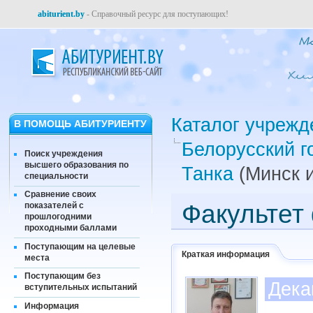
abiturient.by
- Справочный ресурс для поступающих!
Каталог учрежд
В ПОМОЩЬ АБИТУРИЕНТУ
Белорусский г
Поиск учреждения
высшего образования по
Танка
(Минск и
специальности
Сравнение своих
Факультет
показателей с
прошлогодними
проходными баллами
Поступающим на целевые
Краткая информация
места
Поступающим без
Дека
вступительных испытаний
Информация