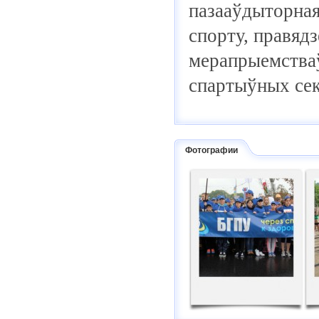
пазааўдыторная
спорту, правяд
мерапрыемстваў
спартыўных сек
Фотографии