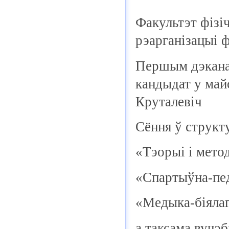
Факультэт фізі
рэарганізацыі 
Першым дэканам
кандыдат у май
Круталевіч
Сёння ў структ
«Тэорыі і мето
«Спартыўна-пе
«Медыка-біялаг
а таксама вучэ