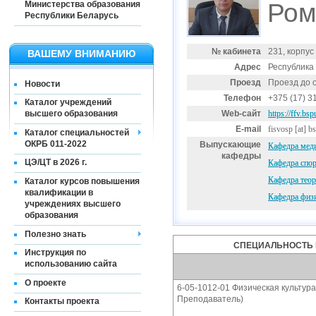
Ром
Министерства образования
Республики Беларусь
№ кабинета
231, корпус
ВАШЕМУ ВНИМАНИЮ
Адрес
Республика 
Проезд
Проезд до 
Новости
Телефон
+375 (17) 3
Каталог учреждений
Web-сайт
https://ffv.bsp
высшего образования
E-mail
fisvosp
[at]
bs
Каталог специальностей
ОКРБ 011-2022
Выпускающие
Кафедра меди
кафедры
ЦЭ/ЦТ в 2026 г.
Кафедра спор
Кафедра теор
Каталог курсов повышения
квалификации в
Кафедра физи
учреждениях высшего
образования
Полезно знать
СПЕЦИАЛЬНОСТЬ 
Инструкция по
использованию сайта
О проекте
6-05-1012-01 Физическая культура
Преподаватель)
Контакты проекта