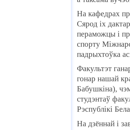
На кафедрах пр
Сярод іх дакта
пераможцы і пр
спорту Міжнаро
падрыхтоўка асп
Факультэт гана
гонар нашай кр
Бабушкіна), чэм
студэнтаў факу
Рэспублікі Бела
На дзённай і з