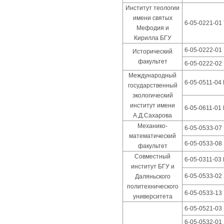
Институт теологии
имени святых
6-05-0221-01
Мефодия и
Кирилла БГУ
6-05-0222-01
Исторический
факультет
6-05-0222-02
Международный
6-05-0511-04
государственный
экологический
институт имени
6-05-0611-01
А.Д.Сахарова
Механико-
6-05-0533-07
математический
6-05-0533-08
факультет
Совместный
6-05-0311-03
институт БГУ и
6-05-0533-02
Даляньского
политехнического
6-05-0533-13
университета
6-05-0521-03 
6-05-0532-01