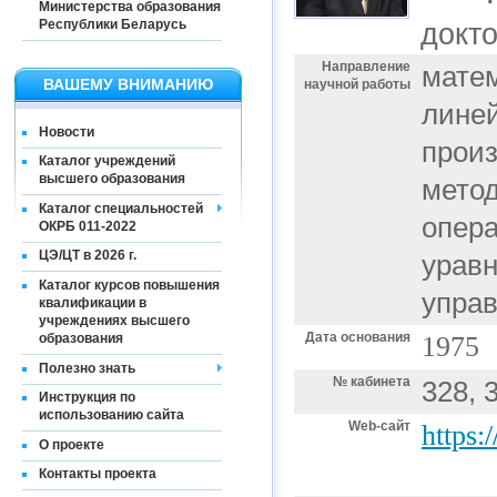
Министерства образования
Республики Беларусь
докт
Направление
матем
ВАШЕМУ ВНИМАНИЮ
научной работы
лине
Новости
прои
Каталог учреждений
высшего образования
мето
Каталог специальностей
опер
ОКРБ 011-2022
ЦЭ/ЦТ в 2026 г.
уравн
Каталог курсов повышения
управ
квалификации в
учреждениях высшего
Дата основания
образования
1975
Полезно знать
№ кабинета
328, 
Инструкция по
использованию сайта
Web-сайт
https:
О проекте
Контакты проекта