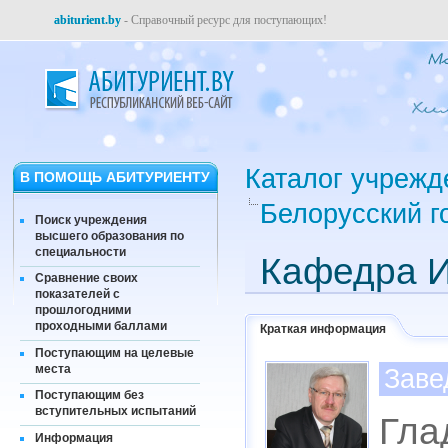
abiturient.by
- Справочный ресурс для поступающих!
Каталог учрежд
В ПОМОЩЬ АБИТУРИЕНТУ
Белорусский г
Поиск учреждения
высшего образования по
специальности
Кафедра И
Сравнение своих
показателей с
прошлогодними
проходными баллами
Краткая информация
Поступающим на целевые
места
Заве
Поступающим без
вступительных испытаний
Гла
Информация