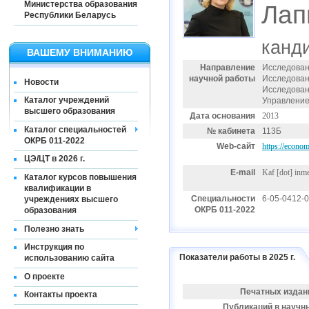
Министерства образования
Лап
Республики Беларусь
канди
ВАШЕМУ ВНИМАНИЮ
Направление
Исследован
научной работы
Исследован
Новости
Исследован
Каталог учреждений
Управление
высшего образования
Дата основания
2013
Каталог специальностей
№ кабинета
113Б
ОКРБ 011-2022
Web-сайт
https://econom
ЦЭ/ЦТ в 2026 г.
E-mail
Kaf [dot] inm
Каталог курсов повышения
квалификации в
Специальности
6-05-0412-
учреждениях высшего
ОКРБ 011-2022
образования
Полезно знать
Инструкция по
Показатели работы в 2025 г.
использованию сайта
О проекте
Печатных издан
Контакты проекта
Публикаций в научн