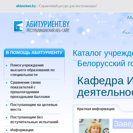
abiturient.by
- Справочный ресурс для поступающих!
Каталог учрежд
В ПОМОЩЬ АБИТУРИЕНТУ
Белорусский г
Поиск учреждения
высшего образования по
специальности
Кафедра И
Сравнение своих
показателей с
деятельно
прошлогодними
проходными баллами
Поступающим на целевые
Краткая информация
места
Поступающим без
Заве
вступительных испытаний
Информация