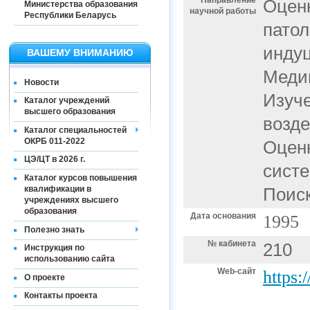
Направление
Оценк
Министерства образования
научной работы
Республики Беларусь
патол
инду
ВАШЕМУ ВНИМАНИЮ
Медиц
Новости
Изуче
Каталог учреждений
высшего образования
возд
Каталог специальностей
ОКРБ 011-2022
Оценк
ЦЭ/ЦТ в 2026 г.
систе
Каталог курсов повышения
квалификации в
Поиск
учреждениях высшего
образования
Дата основания
1995
Полезно знать
№ кабинета
210
Инструкция по
использованию сайта
Web-сайт
https:
О проекте
Контакты проекта