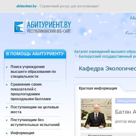
abiturient.by
- Справочный ресурс для поступающих!
Каталог учреждений высшего обра
В ПОМОЩЬ АБИТУРИЕНТУ
Белорусский государственный у
Поиск учреждения
Кафедра Экологичес
высшего образования по
специальности
Сравнение своих
Краткая информация
показателей с
прошлогодними
проходными баллами
Заведующи
Поступающим на целевые
Батян 
места
Поступающим без
доктор мед
вступительных испытаний
Информация