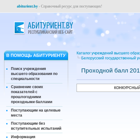
abiturient.by
- Справочный ресурс для поступающих!
Каталог учреждений высшего обра
В ПОМОЩЬ АБИТУРИЕНТУ
Белорусский государственный ун
Поиск учреждения
Проходной балл 201
высшего образования по
специальности
Сравнение своих
КОНКУРСНЫЙ
показателей с
прошлогодними
проходными баллами
Поступающим на целевые
места
Поступающим без
вступительных испытаний
Информация