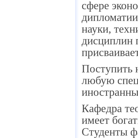
сфере экон
дипломатии
науки, тех
дисциплин 
присваивае
Поступить н
любую спец
иностранных
Кафедра тео
имеет богат
Студенты фа