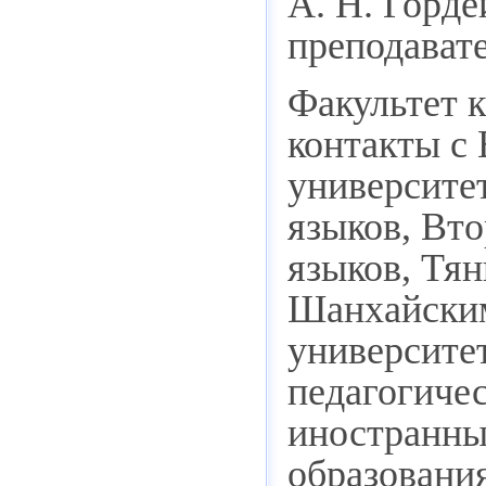
А. Н. Горде
преподавате
Факультет к
контакты с
университе
языков, Вт
языков, Тя
Шанхайским
университе
педагогиче
иностранны
образовани