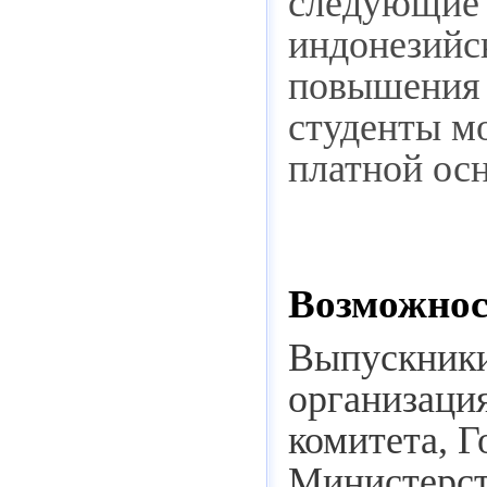
следующие 
индонезийс
повышения 
студенты мо
платной осн
Возможнос
Выпускники
организаци
комитета, Г
Министерст