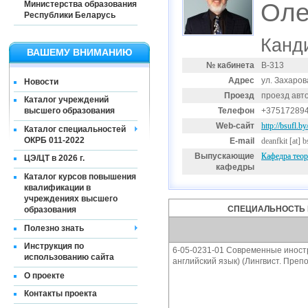
Оле
Министерства образования
Республики Беларусь
Канд
ВАШЕМУ ВНИМАНИЮ
№ кабинета
В-313
Адрес
ул. Захаров
Новости
Проезд
проезд авт
Каталог учреждений
Телефон
+37517289
высшего образования
Web-сайт
http://bsufl.by
Каталог специальностей
ОКРБ 011-2022
E-mail
deanfkit
[at]
b
Выпускающие
Кафедра теор
ЦЭ/ЦТ в 2026 г.
кафедры
Каталог курсов повышения
квалификации в
учреждениях высшего
СПЕЦИАЛЬНОСТЬ 
образования
Полезно знать
Инструкция по
6-05-0231-01 Современные иностр
использованию сайта
английский язык) (Лингвист. Преп
О проекте
Контакты проекта