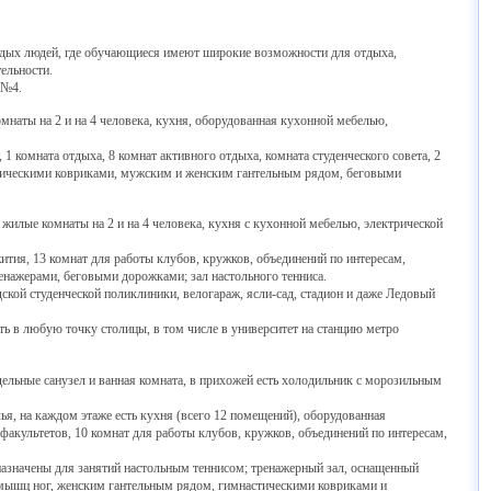
дых людей, где обучающиеся имеют широкие возможности для отдыха,
ельности.
 №4.
наты на 2 и на 4 человека, кухня, оборудованная кухонной мебелью,
комната отдыха, 8 комнат активного отдыха, комната студенческого совета, 2
астическими ковриками, мужским и женским гантельным рядом, беговыми
жилые комнаты на 2 и на 4 человека, кухня с кухонной мебелью, электрической
тия, 13 комнат для работы клубов, кружков, объединений по интересам,
енажерами, беговыми дорожками; зал настольного тенниса.
ой студенческой поликлиники, велогараж, ясли-сад, стадион и даже Ледовый
в любую точку столицы, в том числе в университет на станцию метро
дельные санузел и ванная комната, в прихожей есть холодильник с морозильным
 на каждом этаже есть кухня (всего 12 помещений), оборудованная
 факультетов, 10 комнат для работы клубов, кружков, объединений по интересам,
значены для занятий настольным теннисом; тренажерный зал, оснащенный
 мышц ног, женским гантельным рядом, гимнастическими ковриками и