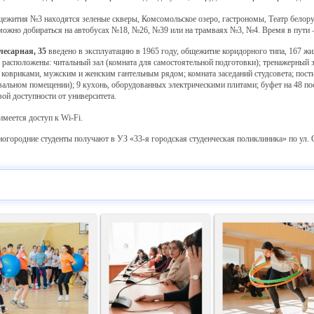
тия №3 находятся зеленые скверы, Комсомольское озеро, гастрономы, Театр белору
обираться на автобусах №18, №26, №39 или на трамваях №3, №4. Время в пути – 1
есарная, 35
введено в эксплуатацию в 1965 году, общежитие коридорного типа, 167 жи
оложены: читальный зал (комната для самостоятельной подготовки); тренажерный з
ковриками, мужским и женским гантельным рядом; комната заседаний студсовета; пос
вальном помещении); 9 кухонь, оборудованных электрическими плитами; буфет на 48 по
доступности от университета.
тся доступ к Wi-Fi.
дние студенты получают в УЗ «33-я городская студенческая поликлиника» по ул. Су