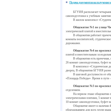
Подача документов на получение 
БГУИЯ располагает четырьмя 
самоподготовки к учебным занятиям
В жилом комплексе «Студенческа
Общежитие №1 по улице Чюр
электрической плитой и вместитель
В общежитии работает прачечная, 3
комнаты воспитателей, студенческо
дорожками.
Общежитие №4 по проспекту 
плитой и вместительным холодильн
В общежитии есть прачечная, конфе
26 комнат самоподготовки, буфет н
В комплексе «Студенческая деревн
дворец. В общежитии БГУИЯ размеще
В шаговой доступности от общежит
«Площадь Победы». Время в пути –
Общежитие №3 по проспекту
отделением.
На первом этаже общежития есть п
электрическими плитами, 5 комнат в
10 комнат самоподготовки, буфет на
Общежитие имеет в наличии 4 комн
оборудованием для всех групп мыш