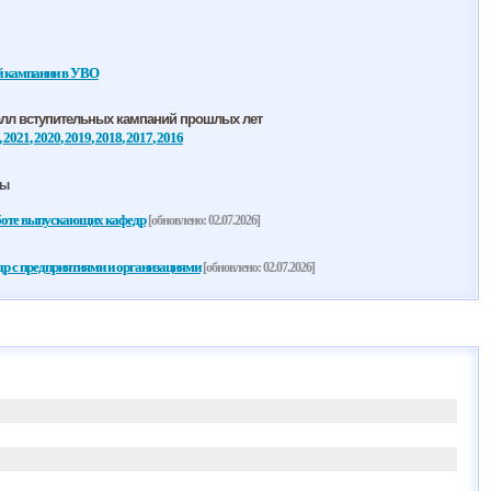
й кампании в УВО
алл вступительных кампаний прошлых лет
,
2021
,
2020
,
2019
,
2018
,
2017
,
2016
ры
боте выпускающих кафедр
[обновлено: 02.07.2026]
 с предприятиями и организациями
[обновлено: 02.07.2026]