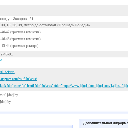
инск, ул. Захарова,21
00, 18, 26, 39, метро до остановки «Площадь Победы»
9-46-47 (приемная комиссия)
9-46-46 (приемная комиссия)
7-15-44 (приемная ректора)
89-45-01
y/
sufl_belarus
nstagram.com/bsufl.belarus/
iktok [dot] com/
[at]
bsufl [dot] belaru
s" title="https:
//www [dot] tiktok [dot] com/
[at]
bsufl [d
bsufl [dot] by
 [dot] by
Дополнительная информ