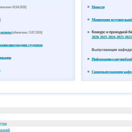
Новости
новлено: 02.04.2026]
Мониторинг вступительно
]
Конкурс и проходной б
 оплаты
[обновлено: 13.07.2026]
2026
,
2025
,
2024
,
2023
,
2022
ания иногородних студентов
Выпускающие кафед
фикации
Информация о научной ра
Связи выпускающих кафедр
ьтуры
икаций