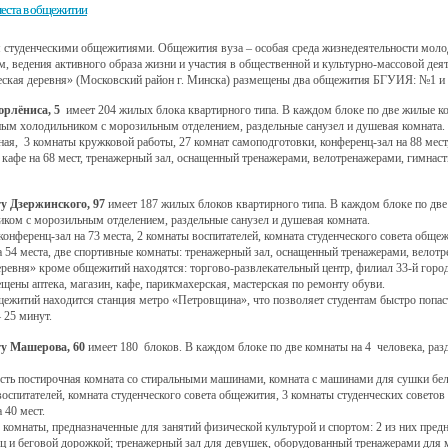
места в общежитии
студенческими общежитиями. Общежития вуза – особая среда жизнедеятельности моло
, ведения активного образа жизни и участия в общественной и культурно-массовой деят
я деревня» (Московский район г. Минска) размещены два общежития БГУИЯ: №1 и
лёниса, 5
имеет 204 жилых блока квартирного типа. В каждом блоке по две жилые ком
ным холодильником с морозильным отделением, раздельные санузел и душевая комната.
 комнаты кружковой работы, 27 комнат самоподготовки, конференц-зал на 88 мест, 1 
е кафе на 68 мест, тренажерный зал, оснащенный тренажерами, велотренажерами, гимн
Дзержинского, 97
имеет 187 жилых блоков квартирного типа. В каждом блоке по две 
иком с морозильным отделением, раздельные санузел и душевая комната.
ренц-зал на 73 места, 2 комнаты воспитателей, комната студенческого совета общежи
а 54 места, две спортивные комнаты: тренажерный зал, оснащенный тренажерами, велотр
я» кроме общежитий находятся: торгово-развлекательный центр, филиал 33-й городск
ны аптека, магазин, кафе, парикмахерская, мастерская по ремонту обуви.
ий находится станция метро «Петровщина», что позволяет студентам быстро попасть 
 25 минут.
 Машерова, 60
имеет 180 блоков. В каждом блоке по две комнаты на 4 человека, раз
остирочная комната со стиральными машинами, комната с машинами для сушки белья,
оспитателей, комната студенческого совета общежития, 3 комнаты студенческих советов
 40 мест.
аты, предназначенные для занятий физической культурой и спортом: 2 из них предна
ц и беговой дорожкой; тренажерный зал для девушек, оборудованный тренажерами для