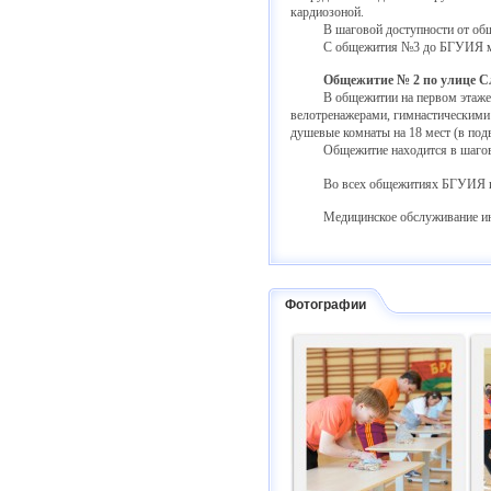
кардиозоной.
В шаговой доступности от общежи
С общежития №3 до БГУИЯ можно д
Общежитие № 2 по улице Сл
В общежитии на первом этаже расп
велотренажерами, гимнастическими 
душевые комнаты на 18 мест (в под
Общежитие находится в шаговой 
Во всех общежитиях БГУИЯ имее
Медицинское обслуживание иногоро
Фотографии