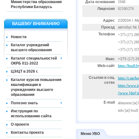
Министерства образования
Дата основания
1948
Республики Беларусь
Лицензия
02100/276
Адрес
220034 г. М
ВАШЕМУ ВНИМАНИЮ
Проезд
автобус № 1
Телефон
+375 (17) 28
Новости
+375 (17) 28
Каталог учреждений
+375 (17) 35
высшего образования
Каталог специальностей
Факс
+375 (17) 2
ОКРБ 011-2022
Web-сайт
https://bsufl.b
ЦЭ/ЦТ в 2026 г.
Ссылки в соц.
https://t.me/b
Каталог курсов повышения
сетях
квалификации в
https://www.i
учреждениях высшего
//www [dot] t
образования
E-mail
Полезно знать
abiturient
[at]
info
[at]
bsufl
Инструкция по
использованию сайта
О проекте
Контакты проекта
Меню УВО