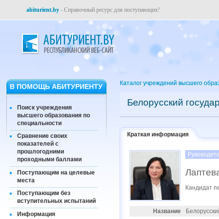
abiturient.by
- Справочный ресурс для поступающих!
Каталог учреждений высшего обра
В ПОМОЩЬ АБИТУРИЕНТУ
Белорусский госуда
Поиск учреждения
высшего образования по
специальности
Краткая информация
Сравнение своих
показателей с
прошлогодними
Руководит
проходными баллами
Лаптев
Поступающим на целевые
места
Кандидат пе
Поступающим без
вступительных испытаний
Название
Белорусски
Информация