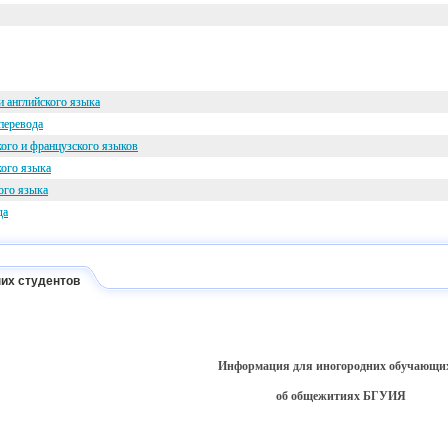
и английского языка
перевода
кого и французского языков
кого языка
ого языка
да
их студентов
Информация для иногородних обучающи
об общежитиях БГУИЯ