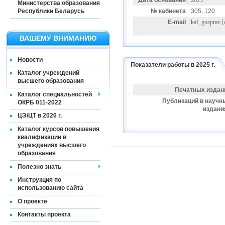
Дата основания
2023
Министерства образования
Республики Беларусь
№ кабинета
305, 120
E-mail
kaf_gosprav
[
ВАШЕМУ ВНИМАНИЮ
Новости
Показатели работы в 2025 г.
Каталог учреждений
высшего образования
Печатных издан
Каталог специальностей
Публикаций в научн
ОКРБ 011-2022
издани
ЦЭ/ЦТ в 2026 г.
Каталог курсов повышения
квалификации в
учреждениях высшего
образования
Полезно знать
Инструкция по
использованию сайта
О проекте
Контакты проекта