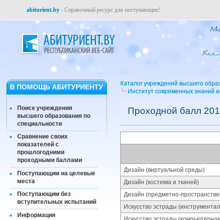
abiturient.by
- Справочный ресурс для поступающих!
Каталог учреждений высшего обра
В ПОМОЩЬ АБИТУРИЕНТУ
Институт современных знаний 
Поиск учреждения
Проходной балл 201
высшего образования по
специальности
Сравнение своих
показателей с
прошлогодними
проходными баллами
Дизайн (виртуальной среды)
Поступающим на целевые
места
Дизайн (костюма и тканей)
Поступающим без
Дизайн (предметно-пространстве
вступительных испытаний
Искусство эстрады (инструментал
Информация
Искусство эстрады (компьютерная