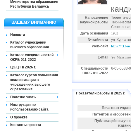
Министерства образования
Республики Беларусь
канди
Направление
Теоретичес
ВАШЕМУ ВНИМАНИЮ
научной работы
Техническа
Сенсорные 
Дата основания
1963
Новости
№ кабинета
ул. Курчатов
Каталог учреждений
Web-сайт
https://rct.bs
высшего образования
Каталог специальностей
E-mail
Ye_Maksimov
ОКРБ 011-2022
ЦЭ/ЦТ в 2026 г.
Специальности
6-05-0533-
ОКРБ 011-2022
Каталог курсов повышения
квалификации в
учреждениях высшего
образования
Показатели работы в 2025 г.
Полезно знать
Инструкция по
Печатных издан
использованию сайта
Патентов и изобретен
О проекте
Публикаций в научн
Контакты проекта
издани