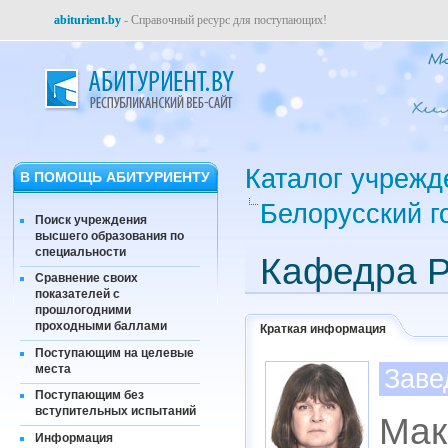
abiturient.by
- Справочный ресурс для поступающих!
Каталог учрежд
В ПОМОЩЬ АБИТУРИЕНТУ
Белорусский г
Поиск учреждения
высшего образования по
специальности
Кафедра Р
Сравнение своих
показателей с
прошлогодними
проходными баллами
Краткая информация
Поступающим на целевые
места
Заве
Поступающим без
вступительных испытаний
Мак
Информация