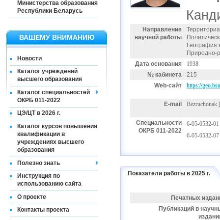
Министерства образования
Республики Беларусь
Канди
Направление
Территориа
ВАШЕМУ ВНИМАНИЮ
научной работы
Политическ
География 
Природно-р
Новости
Дата основания
1938
Каталог учреждений
№ кабинета
215
высшего образования
Web-сайт
https://geo.b
Каталог специальностей
ОКРБ 011-2022
E-mail
Bezruchonak
[
ЦЭ/ЦТ в 2026 г.
Специальности
6-05-0532-01
Каталог курсов повышения
ОКРБ 011-2022
квалификации в
6-05-0532-07
учреждениях высшего
образования
Полезно знать
Показатели работы в 2025 г.
Инструкция по
использованию сайта
О проекте
Печатных издан
Публикаций в научн
Контакты проекта
издани