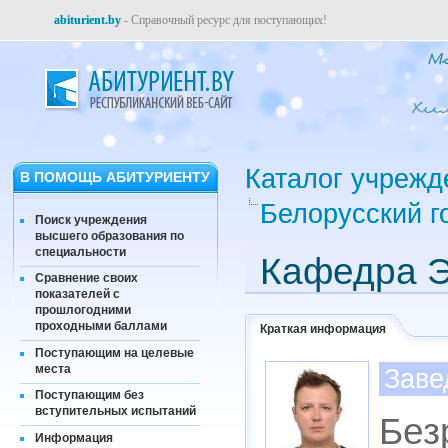
abiturient.by
- Справочный ресурс для поступающих!
Каталог учрежд
В ПОМОЩЬ АБИТУРИЕНТУ
Белорусский г
Поиск учреждения
высшего образования по
специальности
Кафедра Э
Сравнение своих
показателей с
прошлогодними
проходными баллами
Краткая информация
Поступающим на целевые
места
Заве
Поступающим без
вступительных испытаний
Без
Информация