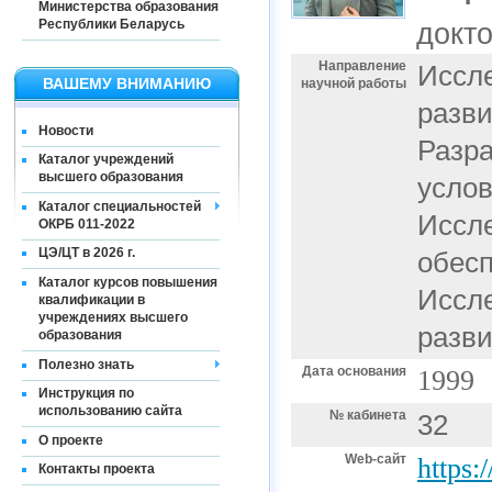
Министерства образования
Республики Беларусь
докт
Направление
Иссле
ВАШЕМУ ВНИМАНИЮ
научной работы
разви
Новости
Разра
Каталог учреждений
высшего образования
услов
Каталог специальностей
Иссл
ОКРБ 011-2022
ЦЭ/ЦТ в 2026 г.
обесп
Каталог курсов повышения
Иссле
квалификации в
учреждениях высшего
разви
образования
Полезно знать
Дата основания
1999
Инструкция по
использованию сайта
№ кабинета
32
О проекте
Web-сайт
https
Контакты проекта