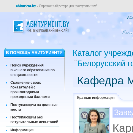
abiturient.by
- Справочный ресурс для поступающих!
Каталог учрежд
В ПОМОЩЬ АБИТУРИЕНТУ
Белорусский г
Поиск учреждения
высшего образования по
специальности
Кафедра 
Сравнение своих
показателей с
прошлогодними
проходными баллами
Краткая информация
Поступающим на целевые
места
Заве
Поступающим без
вступительных испытаний
Кар
Информация