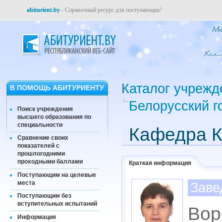
abiturient.by
- Справочный ресурс для поступающих!
Каталог учрежд
В ПОМОЩЬ АБИТУРИЕНТУ
Белорусский г
Поиск учреждения
высшего образования по
специальности
Кафедра К
Сравнение своих
показателей с
прошлогодними
проходными баллами
Краткая информация
Поступающим на целевые
места
Заве
Поступающим без
вступительных испытаний
Вор
Информация