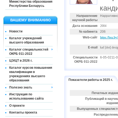
Министерства образования
Республики Беларусь
канд
Направление
Нарративно
ВАШЕМУ ВНИМАНИЮ
научной работы
Дата основания
2004
Новости
№ кабинета
206
Web-сайт
https://bsu.by
Каталог учреждений
высшего образования
E-mail
kaf [dot] desi
Каталог специальностей
ОКРБ 011-2022
Специальности
6-05-0211-
ЦЭ/ЦТ в 2026 г.
ОКРБ 011-2022
Каталог курсов повышения
квалификации в
учреждениях высшего
Показатели работы в 2025 г.
образования
Полезно знать
Печатных издан
Инструкция по
использованию сайта
Публикаций в научн
издани
О проекте
Выпущенных специалист
Контакты проекта
Распределенн