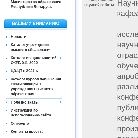
Направление
Научн
Министерства образования
научной работы
Республики Беларусь
кафед
ВАШЕМУ ВНИМАНИЮ
иссле
Новости
научн
Каталог учреждений
высшего образования
отрас
Каталог специальностей
ОКРБ 011-2022
обуче
ЦЭ/ЦТ в 2026 г.
апроб
Каталог курсов повышения
квалификации в
разли
учреждениях высшего
образования
конфе
Полезно знать
публи
Инструкция по
использованию сайта
конфе
О проекте
произ
Контакты проекта