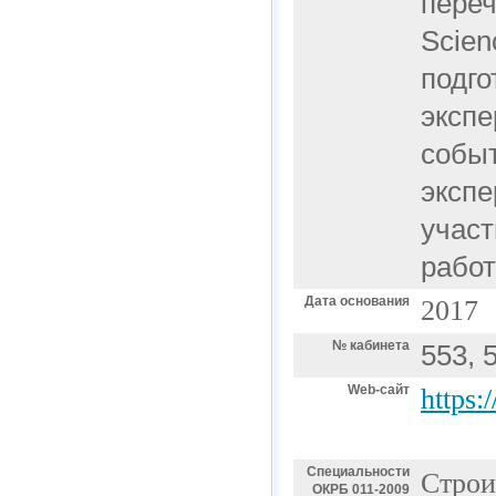
переч
Scien
подго
экспе
событ
экспе
участ
работ
Дата основания
2017
№ кабинета
553, 
Web-сайт
https:
Специальности
Строи
ОКРБ 011-2009