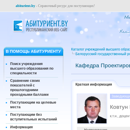
abiturient.by
- Справочный ресурс для поступающих!
Каталог учреждений высшего обра
В ПОМОЩЬ АБИТУРИЕНТУ
Белорусский государственный у
Поиск учреждения
Кафедра Проектиров
высшего образования по
специальности
Сравнение своих
Краткая информация
показателей с
прошлогодними
проходными баллами
Заведующи
Поступающим на целевые
Ковтун
места
Поступающим без
к.т.н., доцен
вступительных испытаний
Информация