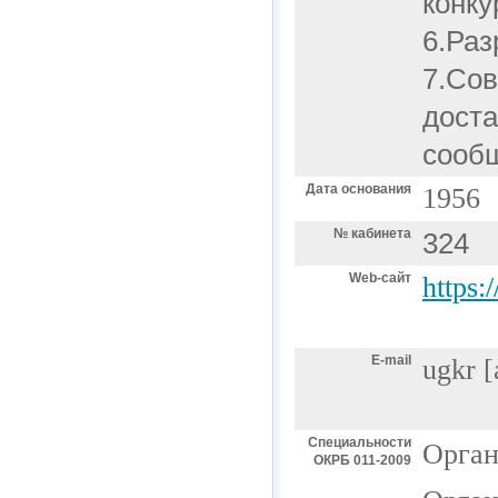
конк
6.Раз
7.Сов
доста
сооб
Дата основания
1956
№ кабинета
324
Web-сайт
https:
E-mail
ugkr
[
Специальности
Орган
ОКРБ 011-2009