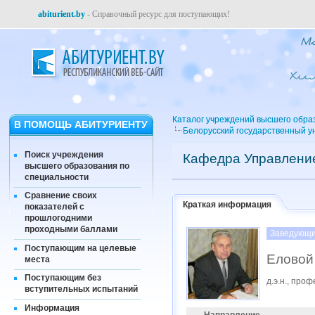
abiturient.by
- Справочный ресурс для поступающих!
Каталог учреждений высшего обра
В ПОМОЩЬ АБИТУРИЕНТУ
Белорусский государственный у
Поиск учреждения
Кафедра Управление
высшего образования по
специальности
Сравнение своих
Краткая информация
показателей с
прошлогодними
проходными баллами
Заведующи
Поступающим на целевые
Еловой
места
Поступающим без
д.э.н., про
вступительных испытаний
Информация