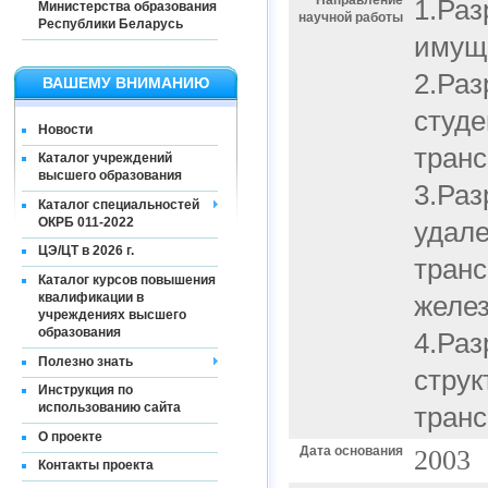
Направление
1.Раз
Министерства образования
научной работы
Республики Беларусь
имущ
2.Раз
ВАШЕМУ ВНИМАНИЮ
студе
Новости
транс
Каталог учреждений
высшего образования
3.Раз
Каталог специальностей
ОКРБ 011-2022
удал
ЦЭ/ЦТ в 2026 г.
транс
Каталог курсов повышения
квалификации в
желез
учреждениях высшего
образования
4.Раз
Полезно знать
струк
Инструкция по
использованию сайта
транс
О проекте
Дата основания
2003
Контакты проекта