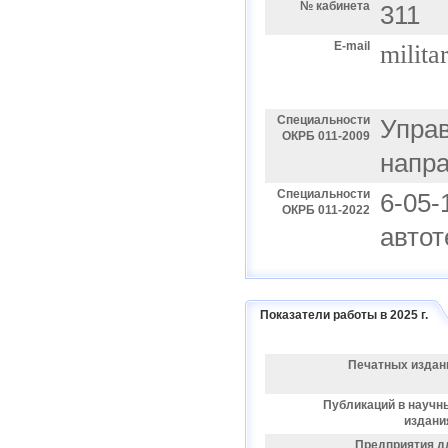
№ кабинета
311
E-mail
milita
Специальности
Управ
ОКРБ 011-2009
напр
Специальности
6-05-
ОКРБ 011-2022
автот
Показатели работы в 2025 г.
Печатных издан
Публикаций в научн
издани
Предприятия д