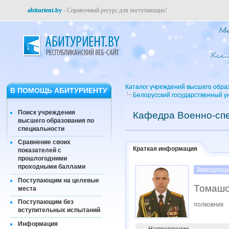
abiturient.by
- Справочный ресурс для поступающих!
Каталог учреждений высшего обра
В ПОМОЩЬ АБИТУРИЕНТУ
Белорусский государственный у
Поиск учреждения
Кафедра Военно-спе
высшего образования по
специальности
Сравнение своих
Краткая информация
показателей с
прошлогодними
проходными баллами
Заведующи
Поступающим на целевые
Томашо
места
Поступающим без
полковник
вступительных испытаний
Информация