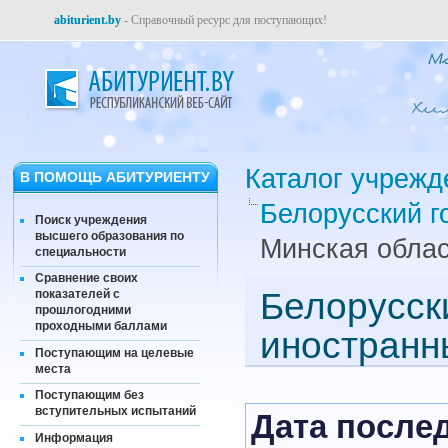
abiturient.by
- Справочный ресурс для поступающих!
Каталог учрежд
В ПОМОЩЬ АБИТУРИЕНТУ
Белорусский г
Поиск учреждения
высшего образования по
Минская облас
специальности
Сравнение своих
Белорусск
показателей с
прошлогодними
проходными баллами
иностранн
Поступающим на целевые
места
Поступающим без
вступительных испытаний
Дата послед
Информация