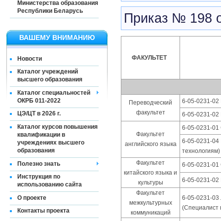
Министерства образования
Республики Беларусь
Приказ № 198 о
ВАШЕМУ ВНИМАНИЮ
ФАКУЛЬТЕТ
Новости
Каталог учреждений
высшего образования
Каталог специальностей
ОКРБ 011-2022
6-05-0231-02
Переводческий
факультет
ЦЭ/ЦТ в 2026 г.
6-05-0231-02 
Каталог курсов повышения
6-05-0231-01
Факультет
квалификации в
6-05-0231-04
учреждениях высшего
английского языка
образования
технологиям)
Факультет
Полезно знать
6-05-0231-01
китайского языка и
Инструкция по
6-05-0231-02 
культуры
использованию сайта
Факультет
О проекте
6-05-0231-03
межкультурных
(Специалист 
Контакты проекта
коммуникаций