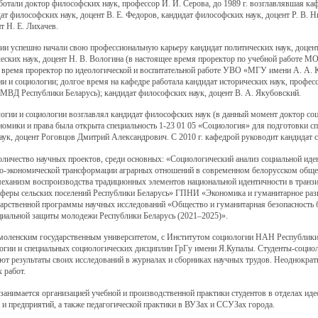
отали доктор философских наук, профессор И. И. Серова, до 1989 г. возглавлявшая каф
дат философских наук, доцент В. Е. Федоров, кандидат философских наук, доцент Р. В. 
т Н. Е. Лихачев.
ии успешно начали свою профессиональную карьеру кандидат политических наук, доцен
ческих наук, доцент Н. В. Вологина (в настоящее время проректор по учебной работе М
е время проректор по идеологической и воспитательной работе УВО «МГУ имени А. А. Ку
гии и социологии; долгое время на кафедре работала кандидат исторических наук, проф
МВД Республики Беларусь); кандидат философских наук, доцент В. А. Якубовский.
ологии и социологии возглавлял кандидат философских наук (в данный момент доктор со
номики и права была открыта специальность 1-23 01 05 «Социология» для подготовки спе
аук, доцент Роговцов Дмитрий Александрович. С 2010 г. кафедрой руководит кандидат с
оличество научных проектов, среди основных: «Социологический анализ социальной ид
но-экономической трансформации аграрных отношений в современном белорусском обще
механизм воспроизводства традиционных элементов национальной идентичности в тран
 сферы сельских поселений Республики Беларусь» ГПНИ «Экономика и гуманитарное раз
арственной программы научных исследований «Общество и гуманитарная безопасность б
циальной защиты молодежи Республики Беларусь (2021–2025)».
Смоленским государственным университетом, с Институтом социологии НАН Республики 
логии и специальных социологических дисциплин ГрГу имени Я.Купалы. Студенты-социо
ют результаты своих исследований в журналах и сборниках научных трудов. Неоднокра
х работ.
занимается организацией учебной и производственной практики студентов в отделах ид
и предприятий, а также педагогической практики в ВУЗах и ССУЗах города.