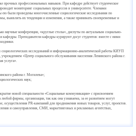
ке прочных профессиональных навыков. При кафедре действует студенческое
проводит мониторинг социальных процессов в университете. Членами
пы ею были проведены многочисленные социологические исследования по
мы, выявлять их тенденции и изменения, а также принимать своевременные и
ько научные конференции, «круглые столы», диспуты по актуальным социально-
и кафедры. Преподаватели кафедры курируют досуг студентов: вместе с ними
раздники.
м социологических исследований и информационно-аналитической работы КИУП
учреждением «Центр социального обслуживания населения Ленинского района г.
ая услуга».
нского района г. Могилева»;
циологических наук;
открытие новой специальности «Социальные коммуникации» с присвоением
юбой фирмы, организации, так как она узнаваема, за ее развитием могут
е, осуществления PR-кампаний для продвижения новых товаров, услуг, проектов.
авления и самоуправления, СМИ, маркетинговых и рекламных агентствах,