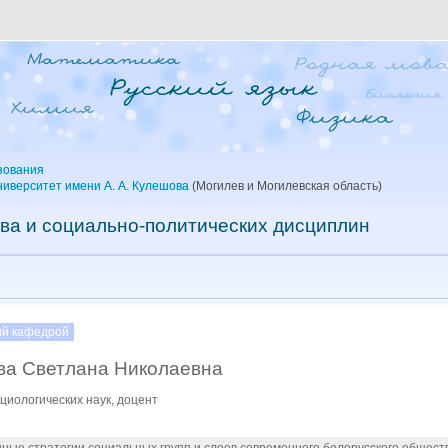
зования
ниверситет имени А. А. Кулешова
(Могилев и Могилевская область)
ва и социально-политических дисциплин
й кафедрой
ва Светлана Николаевна
циологических наук, доцент