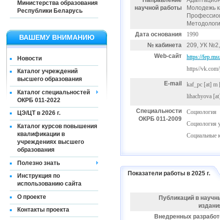
Направление
Адаптацион
Министерства образования
научной работы
Молодежь к
Республики Беларусь
Профессион
Методологи
Дата основания
1990
ВАШЕМУ ВНИМАНИЮ
№ кабинета
209, УК №2,
Web-сайт
https://fep.ms
Новости
https//vk.com/
Каталог учреждений
высшего образования
E-mail
kaf_pc
[at]
m 
Каталог специальностей
lihachyova
[at
ОКРБ 011-2022
Специальности
Социология
ЦЭ/ЦТ в 2026 г.
ОКРБ 011-2009
Социология 
Каталог курсов повышения
квалификации в
Социальные 
учреждениях высшего
образования
Полезно знать
Показатели работы в 2025 г.
Инструкция по
использованию сайта
О проекте
Публикаций в научн
издани
Контакты проекта
Внедренных разработ