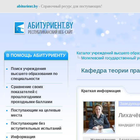
abiturient.by
- Справочный ресурс для поступающих!
Каталог учреждений высшего обра
В ПОМОЩЬ АБИТУРИЕНТУ
Могилевский государственный у
Поиск учреждения
Кафедра теории пра
высшего образования по
специальности
Сравнение своих
Краткая информация
показателей с
прошлогодними
проходными баллами
Заведующи
Поступающим на целевые
Лихачё
места
Поступающим без
кандидат со
вступительных испытаний
Информация