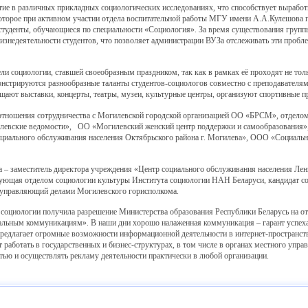
ие в различных прикладных социологических исследованиях, что способствует выработ
оторое при активном участии отдела воспитательной работы МГУ имени А.А.Кулешова 
студенты, обучающиеся по специальности «Социология». За время существования груп
недеятельности студентов, что позволяет администрации ВУЗа отслеживать эти пробле
и социологии, ставшей своеобразным праздником, так как в рамках её проходят не тол
нстрируются разнообразные таланты студентов-социологов совместно с преподавателям
щают выставки, концерты, театры, музеи, культурные центры, организуют спортивные п
отношения сотрудничества с Могилевской городской организацией ОО «БРСМ», отдело
евские ведомости», ОО «Могилевский женский центр поддержки и самообразования», 
циального обслуживания населения Октябрьского района г. Могилева», ООО «Социальн
– заместитель директора учреждения «Центр социального обслуживания населения Лени
ующая отделом социологии культуры Института социологии НАН Беларуси, кандидат со
 управляющий делами Могилевского горисполкома.
и социологии получила разрешение Министерства образования Республики Беларусь на 
льным коммуникациям». В наши дни хорошо налаженная коммуникация – гарант успеха л
едлагает огромные возможности информационной деятельности в интернет-пространств
 работать в государственных и бизнес-структурах, в том числе в органах местного упр
тью и осуществлять рекламу деятельности практически в любой организации.