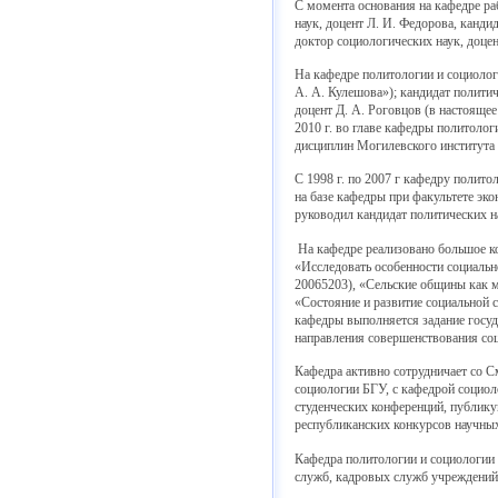
С момента основания на кафедре раб
наук, доцент Л. И. Федорова, канди
доктор социологических наук, доцен
На кафедре политологии и социолог
А. А. Кулешова»); кандидат полити
доцент Д. А. Роговцов (в настояще
2010 г. во главе кафедры политоло
дисциплин Могилевского института 
С 1998 г. по 2007 г кафедру полит
на базе кафедры при факультете эко
руководил кандидат политических н
На кафедре реализовано большое к
«Исследовать особенности социаль
20065203), «Сельские общины как 
«Состояние и развитие социальной
кафедры выполняется задание госуд
направления совершенствования со
Кафедра активно сотрудничает со 
социологии БГУ, с кафедрой социо
студенческих конференций, публику
республиканских конкурсов научны
Кафедра политологии и социологии 
служб, кадровых служб учреждений 