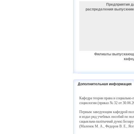
Предприятия д
распределения выпускник
Филиалы выпускающ
кафе
Дополнительная информация
Кафедра теории права и социально-
социологии (приказ № 32 от 30.06.20
Первым заведующим кафедрой полито
и издал ряд учебных пособий по пол
сацыяльна-палітычнай думкі Беларус
(Маленок М. А., Федоров В. Е., Ясе