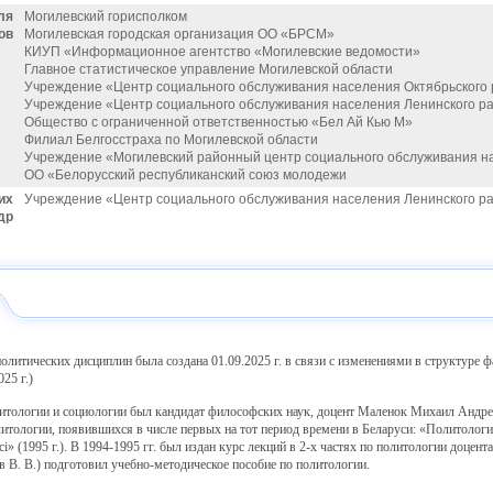
ля
Могилевский горисполком
ов
Могилевская городская организация ОО «БРСМ»
КИУП «Информационное агентство «Могилевские ведомости»
Главное статистическое управление Могилевской области
Учреждение «Центр социального обслуживания населения Октябрьского р
Учреждение «Центр социального обслуживания населения Ленинского ра
Общество с ограниченной ответственностью «Бел Ай Кью М»
Филиал Белгосстраха по Могилевской области
Учреждение «Могилевский районный центр социального обслуживания н
ОО «Белорусский республиканский союз молодежи
их
Учреждение «Центр социального обслуживания населения Ленинского ра
др
политических дисциплин была создана 01.09.2025 г. в связи с изменениями в структуре
25 г.)
логии и социологии был кандидат философских наук, доцент Маленок Михаил Андрееви
итологии, появившихся в числе первых на тот период времени в Беларуси: «Политология в
і» (1995 г.). В 1994-1995 гг. был издан курс лекций в 2-х частях по политологии доцен
в В. В.) подготовил учебно-методическое пособие по политологии.