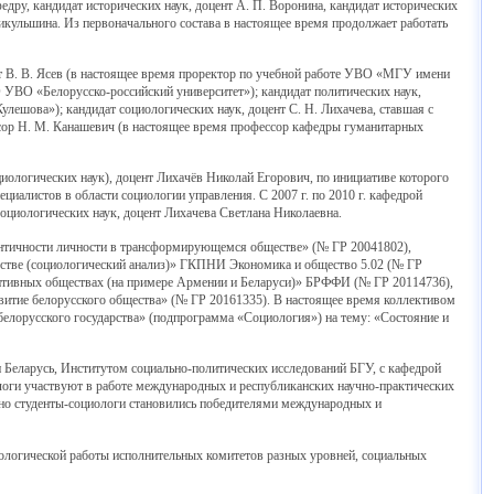
едру, кандидат исторических наук, доцент А. П. Воронина, кандидат исторических
Никульшина. Из первоначального состава в настоящее время продолжает работать
т В. В. Ясев (в настоящее время проректор по учебной работе УВО «МГУ имени
О УВО «Белорусско-российский университет»); кандидат политических наук,
лешова»); кандидат социологических наук, доцент С. Н. Лихачева, ставшая с
ессор Н. М. Канашевич (в настоящее время профессор кафедры гуманитарных
циологических наук), доцент Лихачёв Николай Егорович, по инициативе которого
циалистов в области социологии управления. С 2007 г. по 2010 г. кафедрой
оциологических наук, доцент Лихачева Светлана Николаевна.
ентичности личности в трансформирующемся обществе» (№ ГР 20041802),
стве (социологический анализ)» ГКПНИ Экономика и общество 5.02 (№ ГР
зитивных обществах (на примере Армении и Беларуси)» БРФФИ (№ ГР 20114736),
витие белорусского общества» (№ ГР 20161335). В настоящее время коллективом
елорусского государства» (подпрограмма «Социология») на тему: «Состояние и
Беларусь, Институтом социально-политических исследований БГУ, с кафедрой
логи участвуют в работе международных и республиканских научно-практических
тно студенты-социологи становились победителями международных и
еологической работы исполнительных комитетов разных уровней, социальных