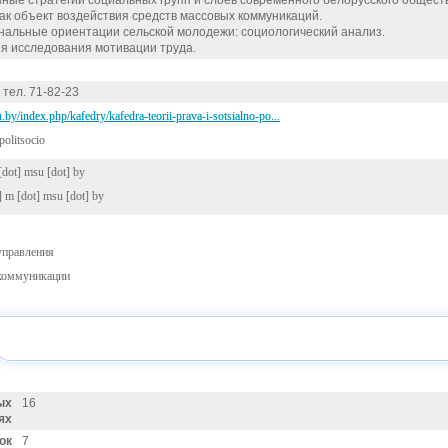
ные стратегии социальных групп и слоев современного белорусского общест
ак объект воздействия средств массовых коммуникаций.
альные ориентации сельской молодежи: социологический анализ.
я исследования мотивации труда.
 тел. 71-82-23
u.by/index.php/kafedry/kafedra-teorii-prava-i-sotsialno-po...
politsocio
[dot] msu [dot] by
]
m [dot] msu [dot] by
управления
коммуникации
ых
16
ях
ок
7