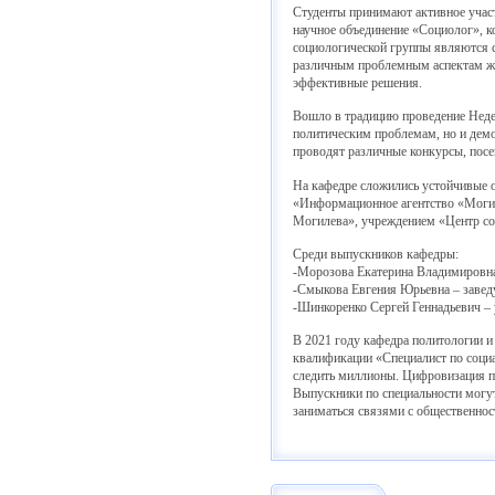
Студенты принимают активное участ
научное объединение «Социолог», к
социологической группы являются 
различным проблемным аспектам жиз
эффективные решения.
Вошло в традицию проведение Недел
политическим проблемам, но и демо
проводят различные конкурсы, посе
На кафедре сложились устойчивые 
«Информационное агентство «Могил
Могилева», учреждением «Центр со
Среди выпускников кафедры:
-Морозова Екатерина Владимировна 
-Смыкова Евгения Юрьевна – завед
-Шинкоренко Сергей Геннадьевич –
В 2021 году кафедра политологии 
квалификации «Специалист по социа
следить миллионы. Цифровизация пр
Выпускники по специальности могут
заниматься связями с общественнос