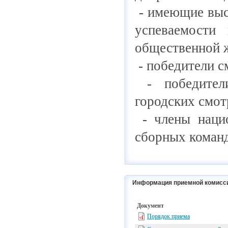
- имеющие высо
успеваемости
общественной ж
- победители с
- победители
городских смот
- члены нацио
сборных команд
Информация приемной комисс
Документ
Порядок приема