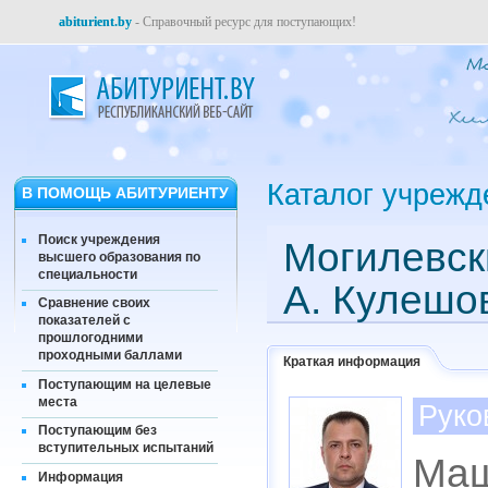
abiturient.by
- Справочный ресурс для поступающих!
Каталог учрежд
В ПОМОЩЬ АБИТУРИЕНТУ
Поиск учреждения
Могилевск
высшего образования по
специальности
А. Кулешо
Сравнение своих
показателей с
прошлогодними
проходными баллами
Краткая информация
Поступающим на целевые
места
Руко
Поступающим без
вступительных испытаний
Маш
Информация