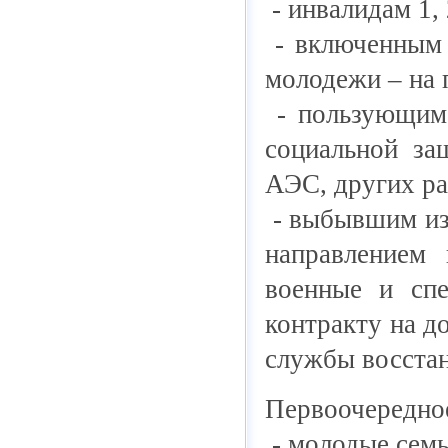
- инвалидам 1,
- включенным 
молодежи – на 
- пользующимс
социальной за
АЭС, других р
- выбывшим из 
направлением 
военные и сп
контракту на д
службы восстан
Первоочередное
- молодые семь