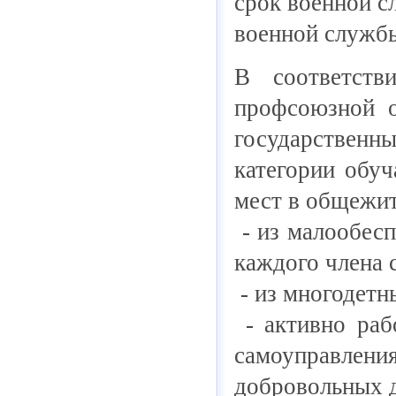
срок военной с
военной службы
В соответст
профсоюзной о
государственн
категории обу
мест в общежит
- из малообесп
каждого члена 
- из многодетны
- активно раб
самоуправлен
добровольных 