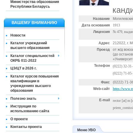
Министерства образования
Республики Беларусь
канди
Название
Могилевски
ВАШЕМУ ВНИМАНИЮ
Дата основания
1913
Лицензия
№ 479, выдан
Новости
Адрес
212022, г. 
Каталог учреждений
высшего образования
Проезд
от ж/д вок
(до останов
Каталог специальностей
«Университ
ОКРБ 011-2022
Телефон
(0222) 32-31
ЦЭ/ЦТ в 2026 г.
(0222) 71-05
Каталог курсов повышения
квалификации в
Факс
(0222) 71-3
учреждениях высшего
Web-сайт
https://www.
образования
Полезно знать
E-mail
rector
[at]
m [
Инструкция по
priem_comiss
использованию сайта
О проекте
Контакты проекта
Меню УВО