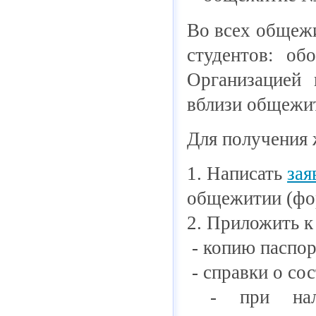
Во всех общежи
студентов: об
Организацией 
вблизи общежи
Для получения 
1. Написать
зая
общежитии (фор
2. Приложить 
- копию паспор
- справки о сос
- при наличи