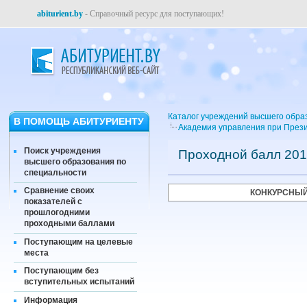
abiturient.by
- Справочный ресурс для поступающих!
Каталог учреждений высшего обра
В ПОМОЩЬ АБИТУРИЕНТУ
Академия управления при Прези
Поиск учреждения
Проходной балл 201
высшего образования по
специальности
Сравнение своих
КОНКУРСНЫЙ
показателей с
прошлогодними
проходными баллами
Поступающим на целевые
места
Поступающим без
вступительных испытаний
Информация