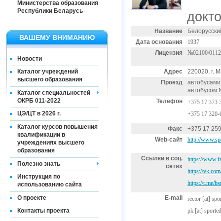
Министерства образования
Республики Беларусь
докто
Название
Белорусски
ВАШЕМУ ВНИМАНИЮ
Дата основания
1937
Лицензия
№02100/0112
Новости
Адрес
220020, г. 
Каталог учреждений
высшего образования
Проезд
автобусами 
автобусом 
Каталог специальностей
ОКРБ 011-2022
Телефон
+375 17 373 
ЦЭ/ЦТ в 2026 г.
+375 17 320-
Каталог курсов повышения
Факс
+375 17 259
квалификации в
Web-сайт
http://www.sp
учреждениях высшего
образования
Ссылки в соц.
https://www.f
Полезно знать
сетях
https://vk.com
Инструкция по
https://t.me/b
использованию сайта
О проекте
E-mail
rector
[at]
spo
pk
[at]
sported
Контакты проекта