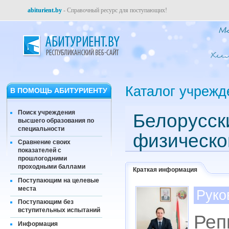
abiturient.by
- Справочный ресурс для поступающих!
Каталог учрежд
В ПОМОЩЬ АБИТУРИЕНТУ
Поиск учреждения
Белорусск
высшего образования по
специальности
физическо
Сравнение своих
показателей с
прошлогодними
проходными баллами
Краткая информация
Поступающим на целевые
места
Руко
Поступающим без
вступительных испытаний
Реп
Информация