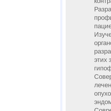
контр
Разра
профи
пацие
Изуче
орган
разра
этих 
гипоф
Совер
лечен
опухо
эндом
Совре