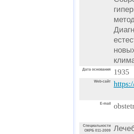
гипер
метод
Диагн
естес
новых
клима
Дата основания
1935
Web-сайт
https:
E-mail
obstet
Специальности
Лече
ОКРБ 011-2009