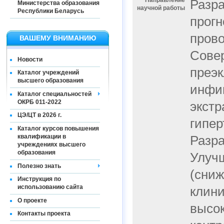
Направление
Разра
Министерства образования
научной работы
Республики Беларусь
прогн
прово
ВАШЕМУ ВНИМАНИЮ
Сове
Новости
преэк
Каталог учреждений
высшего образования
инфиц
Каталог специальностей
ОКРБ 011-2022
экстр
ЦЭ/ЦТ в 2026 г.
гипер
Каталог курсов повышения
квалификации в
Разра
учреждениях высшего
образования
Улуч
Полезно знать
(сниж
Инструкция по
использованию сайта
клини
О проекте
высо
Контакты проекта