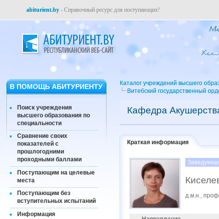
abiturient.by
- Справочный ресурс для поступающих!
Каталог учреждений высшего обра
В ПОМОЩЬ АБИТУРИЕНТУ
Витебский государственный орд
Поиск учреждения
Кафедра Акушерства
высшего образования по
специальности
Сравнение своих
Краткая информация
показателей с
прошлогодними
проходными баллами
Заведующи
Поступающим на целевые
Киселе
места
Поступающим без
д.м.н., про
вступительных испытаний
Информация