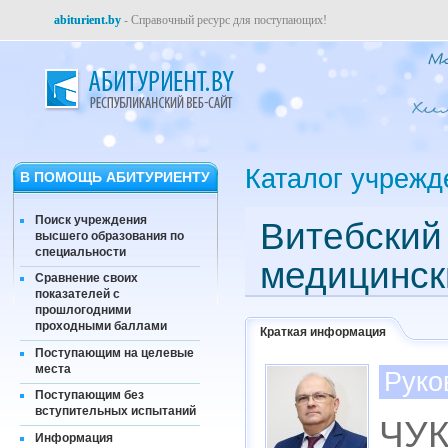
abiturient.by
- Справочный ресурс для поступающих!
Каталог учрежд
В ПОМОЩЬ АБИТУРИЕНТУ
Поиск учреждения
Витебский
высшего образования по
специальности
медицинск
Сравнение своих
показателей с
прошлогодними
проходными баллами
Краткая информация
Поступающим на целевые
места
Руко
Поступающим без
вступительных испытаний
ЧУК
Информация