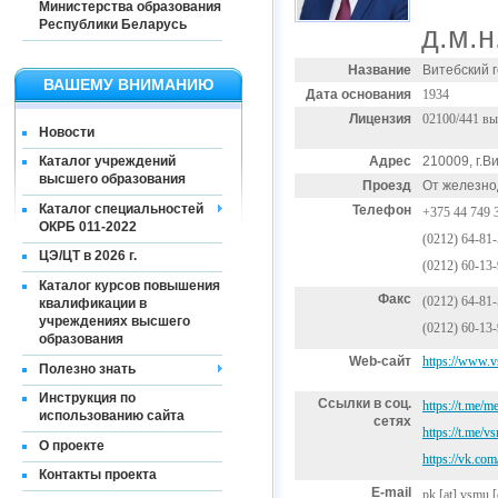
Министерства образования
Республики Беларусь
д.м.н
Название
Витебский 
ВАШЕМУ ВНИМАНИЮ
Дата основания
1934
Лицензия
02100/441 вы
Новости
Адрес
210009, г.В
Каталог учреждений
высшего образования
Проезд
От железно
Каталог специальностей
Телефон
+375 44 749 
ОКРБ 011-2022
(0212) 64-81
ЦЭ/ЦТ в 2026 г.
(0212) 60-13
Каталог курсов повышения
Факс
(0212) 64-81
квалификации в
учреждениях высшего
(0212) 60-13
образования
Web-сайт
https://www.
Полезно знать
Инструкция по
Ссылки в соц.
https://t.me/
использованию сайта
сетях
https://t.me/
О проекте
https://vk.com
Контакты проекта
E-mail
pk
[at]
vsmu [