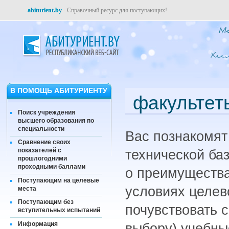
abiturient.by
- Справочный ресурс для поступающих!
В ПОМОЩЬ АБИТУРИЕНТУ
факультет
Поиск учреждения
высшего образования по
специальности
Вас познакомят
Сравнение своих
показателей с
технической ба
прошлогодними
проходными баллами
о преимуществах
Поступающим на целевые
условиях целев
места
Поступающим без
почувствовать 
вступительных испытаний
Информация
выбору) учебны