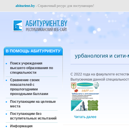
abiturient.by
- Справочный ресурс для поступающих!
В ПОМОЩЬ АБИТУРИЕНТУ
урбанология и сити
Поиск учреждения
высшего образования по
специальности
С 2022 года на факультете естест
Выпускникам данной специальност
Сравнение своих
показателей с
прошлогодними
проходными баллами
Поступающим на целевые
места
Поступающим без
Читать далее
вступительных испытаний
Информация