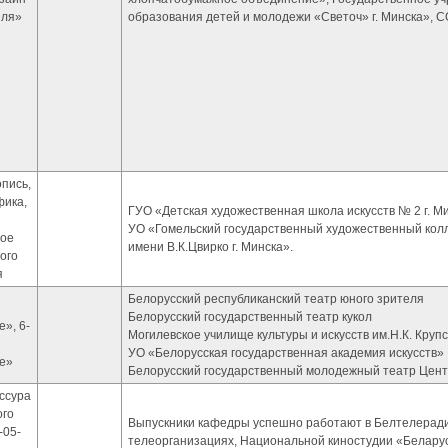
иля»
образования детей и молодежи «Светоч» г. Минска», С
пись,
фика,
ГУО «Детская художественная школа искусств № 2 г. Ми
УО «Гомельский государственный художественный колл
ое
имени В.К.Цвирко г. Минска».
ого
я
Белорусский республиканский театр юного зрителя
Белорусский государственный театр кукол
», 6-
Могилевское училище культуры и искусств им.Н.К. Круп
УО «Белорусская государственная академия искусств»
е»
Белорусский государственный молодежный театр Цент
ссура
ого
Выпускники кафедры успешно работают в Белтелеради
-05-
телеорганизациях, Национальной киностудии «Беларусь