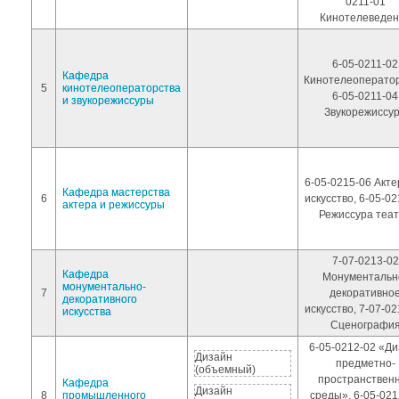
0211-01
Кинотелеведен
6-05-0211-02
Кафедра
Кинотелеоператор
5
кинотелеоператорства
6-05-0211-04
и звукорежиссуры
Звукорежиссу
6-05-0215-06 Акте
Кафедра мастерства
6
искусство, 6-05-0
актера и режиссуры
Режиссура теа
7-07-0213-02
Кафедра
Монументальн
монументально-
7
декоративно
декоративного
искусство, 7-07-0
искусства
Сценографи
6-05-0212-02 «Д
Дизайн
предметно-
(объемный)
пространствен
Кафедра
Дизайн
8
промышленного
среды», 6-05-021