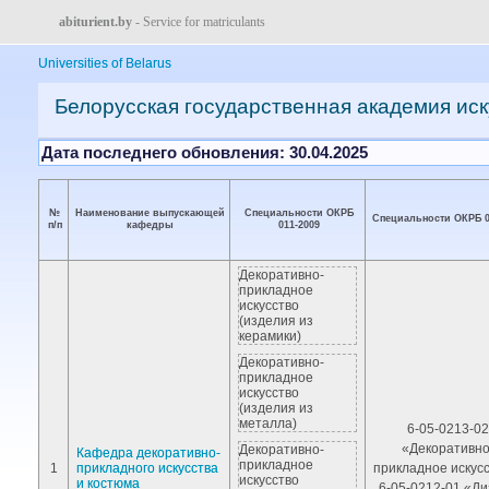
abiturient.by
- Service for matriculants
Universities of Belarus
Белорусская государственная академия иск
Дата последнего обновления: 30.04.2025
№
Наименование выпускающей
Специальности ОКРБ
Специальности ОКРБ 0
п/п
кафедры
011-2009
Декоративно-
прикладное
искусство
(изделия из
керамики)
Декоративно-
прикладное
искусство
(изделия из
металла)
6-05-0213-02
«Декоративно
Декоративно-
Кафедра декоративно-
прикладное
1
прикладного искусства
прикладное искусс
искусство
и костюма
6-05-0212-01 «Д