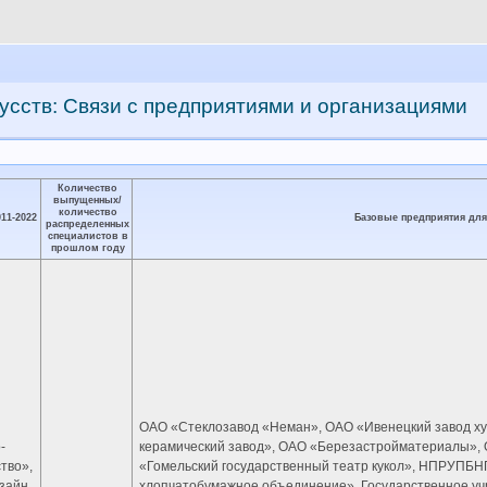
усств: Связи с предприятиями и организациями
Количество
выпущенных/
количество
11-2022
Базовые предприятия для
распределенных
специалистов в
прошлом году
ОАО «Стеклозавод «Неман», ОАО «Ивенецкий завод х
-
керамический завод», ОАО «Березастройматериалы»,
тво»,
«Гомельский государственный театр кукол», НПРУПБН
изайн
хлопчатобумажное объединение», Государственное у