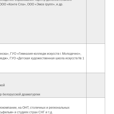
ООО «Конте Спа», ООО «Эмсе групп», и др.
нска», ГУО «Гимназия-колледж искусств г. Молодечно»,
едж», ГУО «Детская художественная школа искусств № 1
ской
р белорусской драматургии
окомпании, на ОНТ, столичных и региональных
фильм» и студиях стран СНГ и т.д.