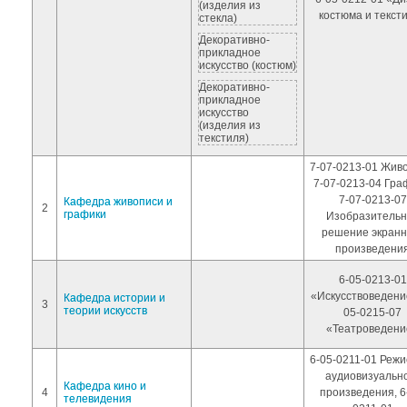
(изделия из
костюма и текст
стекла)
Декоративно-
прикладное
искусство (костюм)
Декоративно-
прикладное
искусство
(изделия из
текстиля)
7-07-0213-01 Живо
7-07-0213-04 Гра
7-07-0213-07
Кафедра живописи и
2
графики
Изобразительн
решение экранн
произведени
6-05-0213-01
«Искусствоведение
Кафедра истории и
3
теории искусств
05-0215-07
«Театроведени
6-05-0211-01 Режи
аудиовизуальн
Кафедра кино и
4
произведения, 6
телевидения