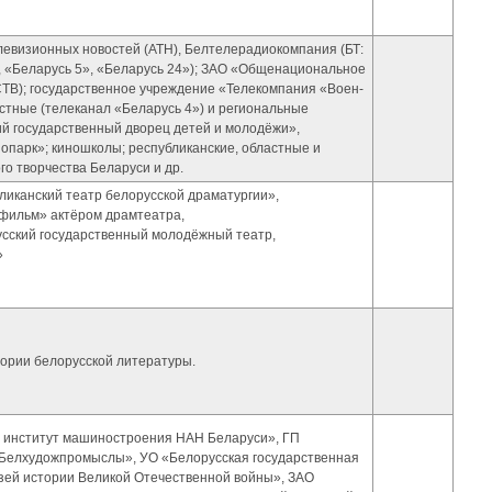
левизионных новостей (АТН), Белтелерадиокомпания (БТ:
», «Беларусь 5», «Беларусь 24»); ЗАО «Общенациональное
ТВ); государственное учреждение «Телекомпания «Воен-
стные (телеканал «Беларусь 4») и региональные
й государственный дворец детей и молодёжи»,
парк»; киношколы; республиканские, областные и
о творчества Беларуси и др.
ликанский театр белорусской драматургии»,
ьфильм» актёром драмтеатра,
усский государственный молодёжный театр,
»
ории белорусской литературы.
 институт машиностроения НАН Беларуси», ГП
«Белхудожпромыслы», УО «Белорусская государственная
узей истории Великой Отечественной войны», ЗАО