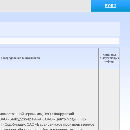
BY/RU
Филиалы
 распределения выпускников
выпускающих
кафедр
удожественной керамики», ЗАО «Добрушский
 ОАО «Белхудожкерамика», ОАО «Центр Моды», ТЗУ
П «Скарбница», ОАО «Барановичское производственное
чреждение образования «Центр дополнительного