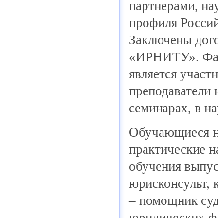
партнерами, н
профиля Россий
Заключены дог
«ИРНИТУ». Фак
является участ
преподаватели 
семинарах, в н
Обучающиеся на
практические н
обучения выпус
юрисконсульт, 
– помощник судь
юридических ф