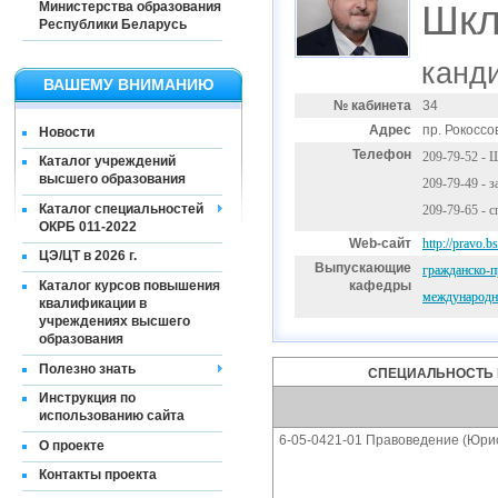
Шкл
Министерства образования
Республики Беларусь
канд
ВАШЕМУ ВНИМАНИЮ
№ кабинета
34
Адрес
пр. Рокоссов
Новости
Телефон
209-79-52 - 
Каталог учреждений
высшего образования
209-79-49 - з
Каталог специальностей
209-79-65 - 
ОКРБ 011-2022
Web-сайт
http://pravo.b
ЦЭ/ЦТ в 2026 г.
Выпускающие
гражданско-
Каталог курсов повышения
кафедры
международн
квалификации в
учреждениях высшего
образования
Полезно знать
СПЕЦИАЛЬНОСТЬ 
Инструкция по
использованию сайта
6-05-0421-01 Правоведение (Юри
О проекте
Контакты проекта