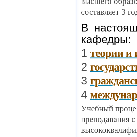
высшего образо
составляет 3 го
В настоящ
кафедры:
1
теории и 
2
государс
3
гражданс
4
междунар
Учебный процес
преподавания с
высококвалифи