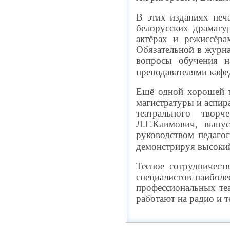
В этих изданиях печ
белорусских драмату
актёрах и режиссёра
Обязательной в журна
вопросы обучения на
преподавателями кафед
Ещё одной хорошей т
магистратуры и аспир
театрального творч
Л.Г.Климович, выпу
руководством педаго
демонстрируя высокий
Тесное сотрудничест
специалистов наиболе
профессиональных теа
работают на радио и т