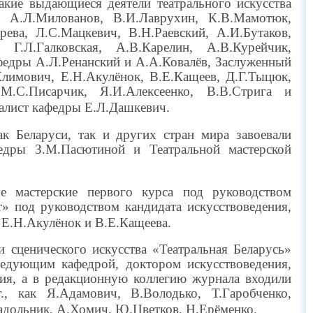
акие выдающиеся деятели театрального искусства
, А.Л.Милованов, В.И.Лаврухин, К.В.Мамотюк,
ева, Л.С.Мацкевич, В.Н.Раевский, А.И.Бутаков,
 Г.Л.Галковская, А.В.Карелин, А.В.Курейчик,
афедры А.Л.Ренанский и А.А.Ковалёв, Заслуженный
Климович, Е.Н.Акулёнок, В.Е.Кащеев, Д.Г.Тыцюк,
 М.С.Писарчик, Я.И.Алексеенко, В.В.Стрига и
алист кафедры Е.Л.Дашкевич.
к Беларуси, так и других стран мира завоевали
федры З.М.Пасютиной и Театральной мастерской
е мастерские первого курса под руководством
» под руководством кандидата искусствоведения,
 Е.Н.Акулёнок и В.Е.Кащеева.
 сценического искусства «Театральная Беларусь»
аведующим кафедрой, доктором искусствоведения,
ия, а в редакционную коллегию журнала входили
., как Я.Адамович, В.Володько, Т.Гаробченко,
адольник, А.Хомич, Ю.Цветков, Н.Ерёменко.