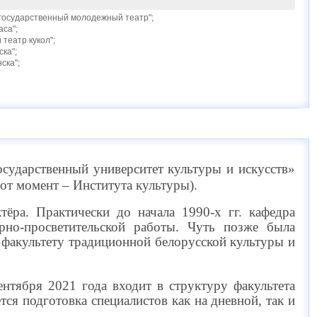
 государственный молодежный театр";
са";
театр кукол";
ка";
ска";
осударственный университет культуры и искусств»
тот момент – Института культуры).
ёра. Практически до начала 1990-х гг. кафедра
урно-просветительской работы. Чуть позже была
к факультету традиционной белорусской культуры и
ентября 2021 года входит в структуру факультета
тся подготовка специалистов как на дневной, так и