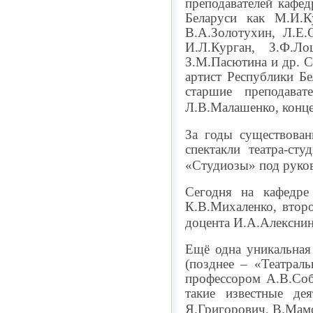
преподавателей кафе
Беларуси как М.И.К
В.А.Золотухин, Л.Е.
И.Л.Курган, З.Ф.Ло
З.М.Пасютина и др. С
артист Республики Б
старшие преподават
Л.В.Малашенко, конце
За годы существован
спектакли театра-ст
«Студиозы» под руков
Сегодня на кафедре
К.В.Михаленко, второ
доцента И.А.Алекснин
Ещё одна уникальная
(позднее – «Театраль
профессором А.В.Соб
такие известные дея
Я.Григорович, В.Мамо