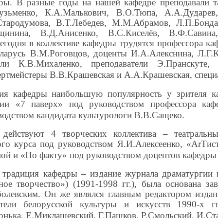
дры. В разные годы на нашей кафедре преподавали т
узьменко, К.А.Малькович, В.О.Тюпа, А.А.Дударев
Стародумова, В.Т.Лебедев, М.М.Абрамов, Л.П.Бондар
щинина, В.Д.Анисенко, В.С.Киселёв, В.Ф.Савина,
егодня в коллективе кафедры трудятся профессора к
еларусь В.М.Роговцов, доценты И.А.Алекснина, Л.Г.
ели К.В.Михаленко, преподаватели Э.Пранскуте,
ртмейстеры В.В.Крашевская и А.А.Крашевская, специ
ия кафедры наибольшую популярность у зрителя ка
удии «7 паверх» под руководством профессора ка
одством кандидата культурологи В.В.Сащеко.
 действуют 4 творческих коллектива – театральны
го курса под руководством Я.И.Алексеенко, «АrТист
ой и «По факту» под руководством доцентов кафедры
 традиция кафедры – издание журнала драматургии и
ное творчество») (1991-1998 гг.), была основана з
олевским. Он же являлся главным редактором издан
тели белорусской культуры и искусств 1990-х гг
нька, Е.Миклашевский, Г.Пашков, Р.Смольский, И.Ст