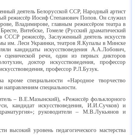
енный деятель Белорусской ССР, Народный артист
ный режиссёр Иосиф Степанович Попов. Он служил
ерове, Владимирове, главным режиссёром театра в
Бресте, Витебске, Гомеле (Русский драматический
й в СССР режиссёр, Заслуженный деятель искусств
ы им. Леси Украинки, театров Я.Купалы в Минске
ляли кандидаты искусствоведения А.А.Лобович,
о сценической речи, один из первых дикторов
лотухин, доктор искусствоведения, профессор
искусствоведения, профессор Р.Л.Бузук.
ва кроме специальности «Народное творчество
 и направлениям специальности.
дитель – В.Е.Мазынский), «Режиссёр фольклорного
си, кандидат искусствоведения, И.И.Сучков) и
драматургия»; руководители – М.В.Лукьянов и
ти высокий уровень педагогического мастерства