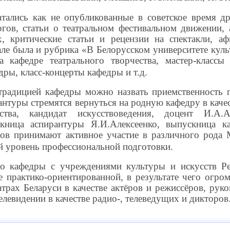
атались как не опубликованные в советское время д
ргов, статьи о театральном фестивальном движении,
х, критические статьи и рецензии на спектакли, а
ле была и рубрика «В Белорусском университете куль
 кафедре театрального творчества, мастер-класс
ры, класс-концерты кафедры и т.д.
радицией кафедры можно назвать приемственность 
антуры стремятся вернуться на родную кафедру в каче
ества, кандидат искусствоведения, доцент И.А.А
скница аспирантуры Я.И.Алексеенко, выпускница к
гов принимают активное участие в различного рода 
 уровень профессиональной подготовки.
во кафедры с учреждениями культуры и искусств Ре
е практико-ориентированной, в результате чего огр
трах Беларуси в качестве актёров и режиссёров, рук
елевидении в качестве радио-, телеведущих и дикторов