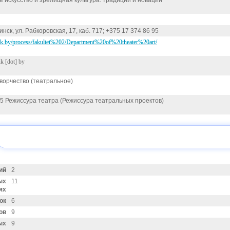
е искусство и зрелищная культура: традиции и новации
инск, ул. Рабкоровская, 17, каб. 717; +375 17 374 86 95
uk.by/process/fakultet%202/Department%20of%20theater%20art/
k [dot] by
ворчество (театральное)
05 Режиссура театра (Режиссура театральных проектов)
ий
2
ых
11
ях
ок
6
ов
9
ых
9