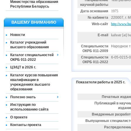
Направление
Театрально
Министерства образования
научной работы
Республики Беларусь
Дата основания
1975
№ кабинета
220007, г. М
ВАШЕМУ ВНИМАНИЮ
Web-сайт
http://www.b
Новости
E-mail
kafteatr
[at]
bu
Каталог учреждений
Специальности
Народное т
высшего образования
ОКРБ 011-2009
Каталог специальностей
Специальности
6-05-0215-
ОКРБ 011-2022
ОКРБ 011-2022
ЦЭ/ЦТ в 2026 г.
Каталог курсов повышения
квалификации в
Показатели работы в 2025 г.
учреждениях высшего
образования
Печатных издан
Полезно знать
Публикаций в научн
Инструкция по
издани
использованию сайта
Внедренных разработ
О проекте
Выпущенных специалист
Контакты проекта
Распределенн