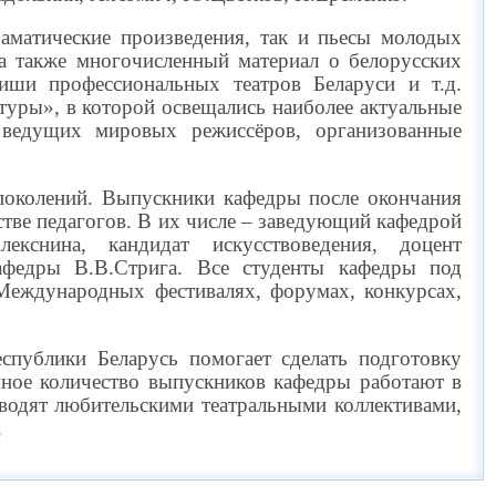
раматические произведения, так и пьесы молодых
 а также многочисленный материал о белорусских
фиши профессиональных театров Беларуси и т.д.
туры», в которой освещались наиболее актуальные
ы ведущих мировых режиссёров, организованные
поколений. Выпускники кафедры после окончания
стве педагогов. В их числе – заведующий кафедрой
лекснина, кандидат искусствоведения, доцент
афедры В.В.Стрига. Все студенты кафедры под
Международных фестивалях, форумах, конкурсах,
спублики Беларусь помогает сделать подготовку
омное количество выпускников кафедры работают в
оводят любительскими театральными коллективами,
.