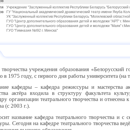
ов
ля
Учреждение "Заслуженный коллектив Республики Беларусь "Белорусский
ов
ГУ "Национальный академический драматический театр имени Якуба Кола
УК "Заслуженный коллектив Республики Беларусь "Могилевский областной 
ГУО "Центр дополнительного образования детей и молодежи "АРТ" г. Минс
ГУО "Центр дополнительного образования детей и молодежи "Маяк" г.Мин
ГУО "Гимназия №l92 г. Минска"
 творчества учреждения образования «Белорусский г
 в 1975 году, с первого дня работы университета (на 
ание кафедры – кафедра режиссуры и мастерства акт
тва актёра входила в структуру факультета культ
дру организации театрального творчества и отнесена 
 (с 2003 г.).
сит название кафедра театрального творчества и с с
ры. Сегодня на кафедре театрального творчества ведё
лучения высшего образования.