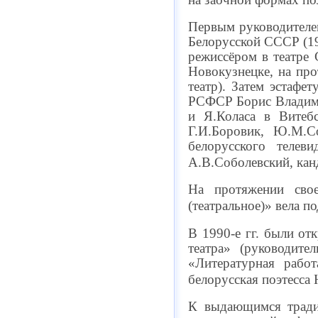
Первым руководителем
Белорусской СССР (19
режиссёром в театре 
Новокузнецке, на про
театр). Затем эстафе
РСФСР Борис Владимир
и Я.Коласа в Витебс
Г.И.Боровик, Ю.М.С
белорусского телев
А.В.Соболевский, кан
На протяжении свое
(театральное)» вела п
В 1990-е гг. были от
театра» (руководите
«Литературная рабо
белорусская поэтесса 
К выдающимся традиц