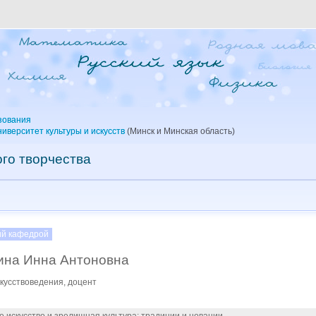
зования
иверситет культуры и искусств
(Минск и Минская область)
го творчества
й кафедрой
ина Инна Антоновна
кусствоведения, доцент