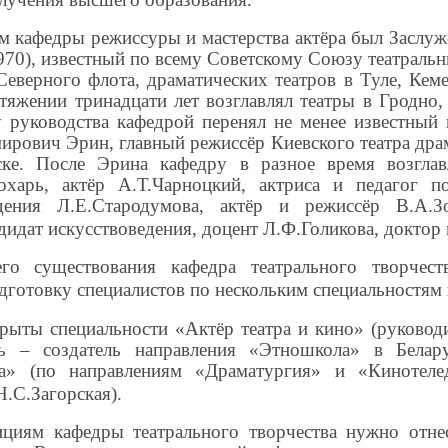
 кафедры режиссуры и мастерства актёра был Заслуж
70), известный по всему Советскому Союзу театраль
Северного флота, драматических театров в Туле, Кем
тяжении тринадцати лет возглавлял театры в Гродно, 
ту руководства кафедрой перенял не менее известны
ович Эрин, главный режиссёр Киевского театра драм
ке. После Эрина кафедру в разное время возглав
охарь, актёр А.Т.Чарноцкий, актриса и педагог п
идения Л.Е.Стародумова, актёр и режиссёр В.А.Зо
дидат искусствоведения, доцент Л.Ф.Голикова, доктор 
го существования кафедра театрального творчест
одготовку специалистов по нескольким специальностям
крыты специальности «Актёр театра и кино» (руково
ль – создатель направления «Этношкола» в Белару
та» (по направлениям «Драматургия» и «Кинотеле
Н.С.Загорская).
иям кафедры театрального творчества нужно отнес