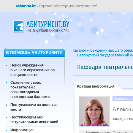
abiturient.by
- Справочный ресурс для поступающих!
Каталог учреждений высшего обра
В ПОМОЩЬ АБИТУРИЕНТУ
Белорусский государственный ун
Поиск учреждения
Кафедра театрально
высшего образования по
специальности
Сравнение своих
Краткая информация
показателей с
прошлогодними
проходными баллами
Заведующи
Поступающим на целевые
Алексн
места
Поступающим без
кандидат ис
вступительных испытаний
Информация