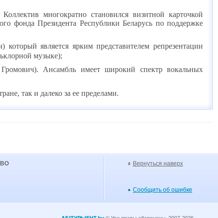
 Коллектив многократно становился визитной карточкой
ого фонда Президента Республики Беларусь по поддержке
ч) который является ярким представителем репрезентации
льклорной музыке);
. Громович). Ансамбль имеет широкий спектр вокальных
ане, так и далеко за ее пределами.
УВО
Вернуться наверх
Сообщить об ошибке
АБІТУРЫЕНТ.by
© Усе правы абаронены. 2007-2026