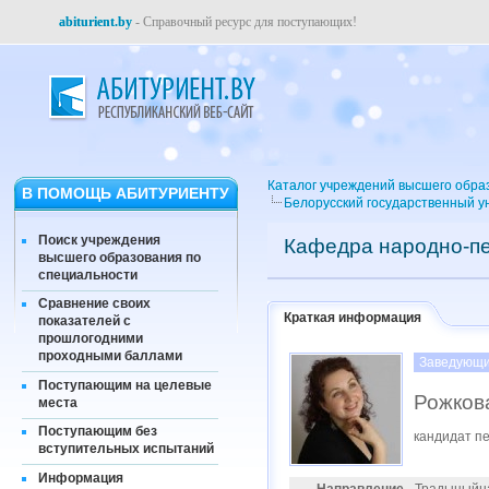
abiturient.by
- Справочный ресурс для поступающих!
Каталог учреждений высшего обра
В ПОМОЩЬ АБИТУРИЕНТУ
Белорусский государственный ун
Поиск учреждения
Кафедра народно-пе
высшего образования по
специальности
Сравнение своих
Краткая информация
показателей с
прошлогодними
проходными баллами
Заведующи
Поступающим на целевые
Рожков
места
Поступающим без
кандидат пе
вступительных испытаний
Информация