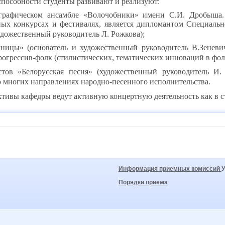
способности студенты развивают и реализуют:
ографическом ансамбле «Волочобники» имени С.И. Дробыша.
ых конкурсах и фестивалях, является дипломантом Специальн
дожественный руководитель Л. Рожкова);
ницы» (основатель и художественный руководитель В.Зеневи
рогрессив-фолк (стилистических, тематических инноваций в фо
стов «Белорусская песня» (художественный руководитель И
о многих направлениях народно-песенного исполнительства.
тивы кафедры ведут активную концертную деятельность как в стр
Информация приемных комиссий
Порядки приема