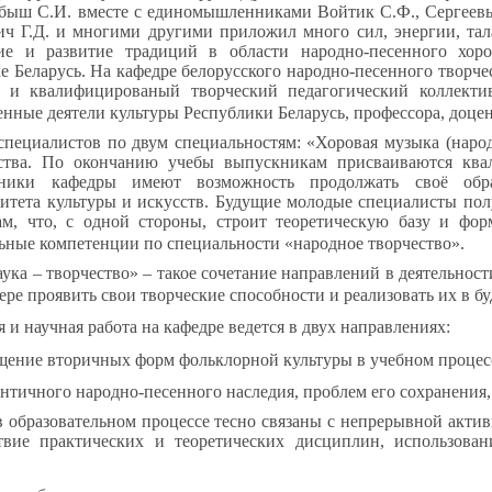
ыш С.И. вместе с единомышленниками Войтик С.Ф., Сергеевым
ич Г.Д. и многими другими приложил много сил, энергии, тал
ие и развитие традиций в области народно-песенного хоро
е Беларусь. На кафедре белорусского народно-песенного творче
 и квалифицированый творческий педагогический коллектив
енные деятели культуры Республики Беларусь, профессора, доце
специалистов по двум специальностям: «Хоровая музыка (народ
ства. По окончанию учебы выпускникам присваиваются квали
кники кафедры имеют возможность продолжать своё обра
итета культуры и искусств. Будущие молодые специалисты полу
, что, с одной стороны, строит теоретическую базу и форм
ьные компетенции по специальности «народное творчество».
ука – творчество» – такое сочетание направлений в деятельнос
ере проявить свои творческие способности и реализовать их в 
 и научная работа на кафедре ведется в двух направлениях:
щение вторичных форм фольклорной культуры в учебном процесс
нтичного народно-песенного наследия, проблем его сохранения,
в образовательном процессе тесно связаны с непрерывной активн
ствие практических и теоретических дисциплин, использов