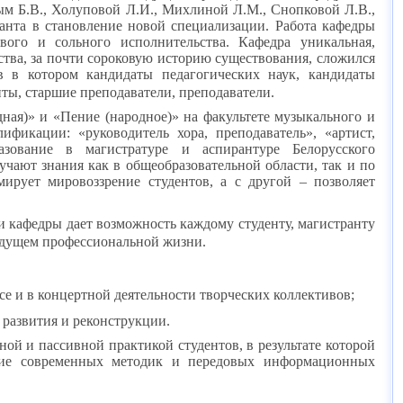
 Б.В., Холуповой Л.И., Михлиной Л.М., Снопковой Л.В.,
анта в становление новой специализации. Работа кафедры
вого и сольного исполнительства. Кафедра уникальная,
ства, за почти сороковую историю существования, сложился
 в котором кандидаты педагогических наук, кандидаты
нты, старшие преподаватели, преподаватели.
ная)» и «Пение (народное)» на факультете музыкального и
фикации: «руководитель хора, преподаватель», «артист,
зование в магистратуре и аспирантуре Белорусского
чают знания как в общеобразовательной области, так и по
ирует мировоззрение студентов, а с другой – позволяет
ти кафедры дает возможность каждому студенту, магистранту
будущем профессиональной жизни.
е и в концертной деятельности творческих коллективов;
 развития и реконструкции.
ой и пассивной практикой студентов, в результате которой
ание современных методик и передовых информационных