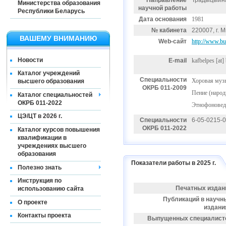
Направление
Традыцыйная
Министерства образования
научной работы
Республики Беларусь
Дата основания
1981
№ кабинета
220007, г. М
ВАШЕМУ ВНИМАНИЮ
Web-сайт
http://www.b
Новости
E-mail
kafbelpes
[at]
Каталог учреждений
Специальности
Хоровая муз
высшего образования
ОКРБ 011-2009
Пение (народ
Каталог специальностей
ОКРБ 011-2022
Этнофоновед
ЦЭ/ЦТ в 2026 г.
Специальности
6-05-0215-
ОКРБ 011-2022
Каталог курсов повышения
квалификации в
учреждениях высшего
образования
Показатели работы в 2025 г.
Полезно знать
Инструкция по
Печатных издан
использованию сайта
Публикаций в научн
О проекте
издани
Контакты проекта
Выпущенных специалист