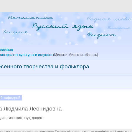
зования
иверситет культуры и искусств
(Минск и Минская область)
сенного творчества и фольклора
й кафедрой
а Людмила Леонидовна
дагогических наук, доцент