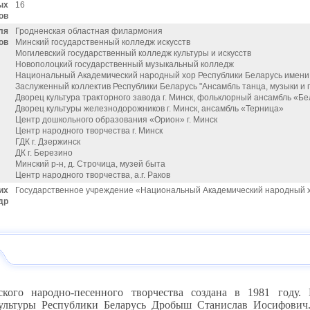
ых
16
ов
ля
Гродненская областная филармония
ов
Минский государственный колледж искусств
Могилевский государственный колледж культуры и искусств
Новополоцкий государственный музыкальный колледж
Национальный Академический народный хор Республики Беларусь имени
Заслуженный коллектив Республики Беларусь "Ансамбль танца, музыки и 
Дворец культура тракторного завода г. Минск, фольклорный ансамбль «Б
Дворец культуры железнодорожников г. Минск, ансамбль «Терница»
Центр дошкольного образования «Орион» г. Минск
Центр народного творчества г. Минск
ГДК г. Дзержинск
ДК г. Березино
Минский р-н, д. Строчица, музей быта
Центр народного творчества, а.г. Раков
их
Государственное учреждение «Национальный Академический народный х
др
ского народно-песенного творчества создана в 1981 году.
ультуры Республики Беларусь Дробыш Станислав Иосифович.