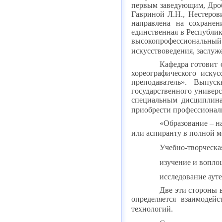
первым заведующим, Дроб
Гавриной Л.Н., Нестеров
направлена на сохранен
единственная в Республик
высокопрофессиональный
искусствоведения, заслуж
Кафедра готовит 
хореографического искус
преподаватель». Выпус
государственного универс
специальным дисциплинам
приобрести профессионал
«Образование – на
или аспиранту в полной м
Учебно-творческая
изучение и вопло
исследование ауте
Две эти стороны 
определяется взаимодей
технологий.