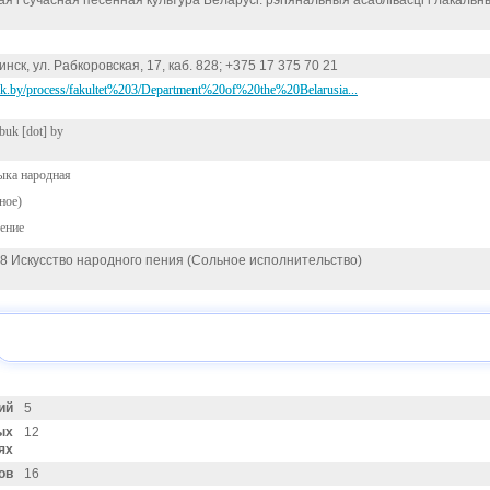
 і сучасная песенная культура Беларусі: рэгіянальныя асаблівасці і лакальн
инск, ул. Рабкоровская, 17, каб. 828; +375 17 375 70 21
uk.by/process/fakultet%203/Department%20of%20the%20Belarusia...
buk [dot] by
ыка народная
ное)
ение
08 Искусство народного пения (Сольное исполнительство)
ий
5
ых
12
ях
ов
16