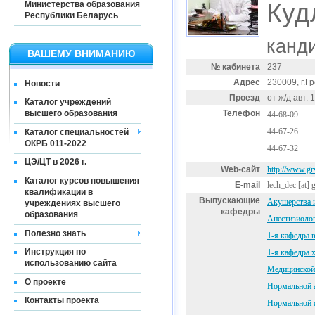
Куд
Министерства образования
Республики Беларусь
канд
ВАШЕМУ ВНИМАНИЮ
№ кабинета
237
Адрес
230009, г.Гр
Новости
Проезд
от ж/д авт.
Каталог учреждений
Телефон
высшего образования
44-68-09
44-67-26
Каталог специальностей
ОКРБ 011-2022
44-67-32
ЦЭ/ЦТ в 2026 г.
Web-сайт
http://www.grs
Каталог курсов повышения
E-mail
lech_dec
[at]
квалификации в
Выпускающие
Акушерства и
учреждениях высшего
кафедры
образования
Анестизиолог
Полезно знать
1-я кафедра 
Инструкция по
1-я кафедра 
использованию сайта
Медицинской 
О проекте
Нормальной 
Контакты проекта
Нормальной 