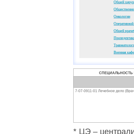
Общей хирур
Общественног
Онкологии
Оперативной 
Общей врачеб
Пропедевтики
Травматолог
Военная каф
СПЕЦИАЛЬНОСТЬ 
7-07-0911-01 Лечебное дело (Врач
* ЦЭ – централ