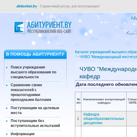
abiturient.by
- Справочный ресурс для поступающих!
Каталог учреждений высшего обра
В ПОМОЩЬ АБИТУРИЕНТУ
ЧУВО "Международный институт
Поиск учреждения
ЧУВО "Международны
высшего образования по
кафедр
специальности
Дата последнего обновлени
Сравнение своих
показателей с
прошлогодними
проходными баллами
№
Наименование выпускающей
Специ
п/п
кафедры
ОКРБ 
Поступающим на целевые
места
Кафедра
1
общеобразовательных
Поступающим без
дисциплин
вступительных испытаний
Информация