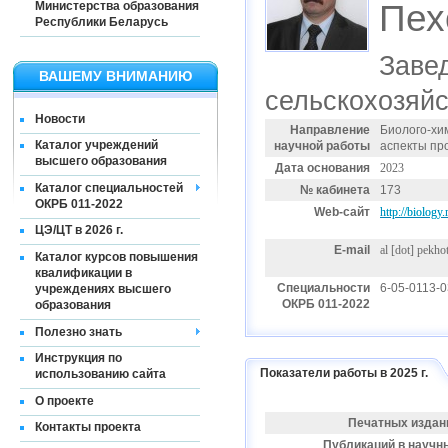
Пех
Министерства образования
Республики Беларусь
Заве
ВАШЕМУ ВНИМАНИЮ
сельскохозяйс
Новости
Направление
Биолого-хи
Каталог учреждений
научной работы
аспекты пр
высшего образования
Дата основания
2023
Каталог специальностей
№ кабинета
173
ОКРБ 011-2022
Web-сайт
http://biology
ЦЭ/ЦТ в 2026 г.
E-mail
al [dot] pekho
Каталог курсов повышения
квалификации в
Специальности
6-05-0113-
учреждениях высшего
ОКРБ 011-2022
образования
Полезно знать
Инструкция по
Показатели работы в 2025 г.
использованию сайта
О проекте
Печатных издан
Контакты проекта
Публикаций в научн