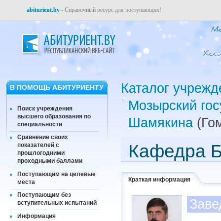
abiturient.by
- Справочный ресурс для поступающих!
Каталог учрежд
В ПОМОЩЬ АБИТУРИЕНТУ
Мозырский гос
Поиск учреждения
высшего образования по
Шамякина
(Гом
специальности
Сравнение своих
Кафедра Б
показателей с
прошлогодними
проходными баллами
Поступающим на целевые
Краткая информация
места
Поступающим без
Заве
вступительных испытаний
Информация