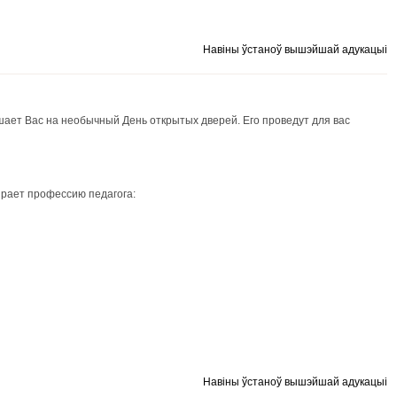
Навіны ўстаноў вышэйшай адукацыі
ает Вас на необычный День открытых дверей. Его проведут для вас
ирает профессию педагога:
Навіны ўстаноў вышэйшай адукацыі