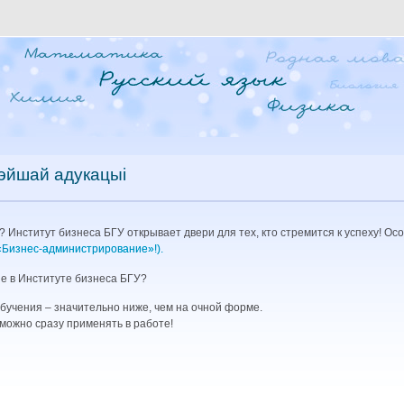
эйшай адукацыі
 Институт бизнеса БГУ открывает двери для тех, кто стремится к успеху! Ос
«Бизнес-администрирование»!).
е в Институте бизнеса БГУ?
обучения – значительно ниже, чем на очной форме.
можно сразу применять в работе!