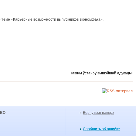
о теме «Карьерные возможности выпускников экономфака».
Навіны ўстаноў вышэйшай адукацыі
УВО
Вернуться наверх
Сообщить об ошибке