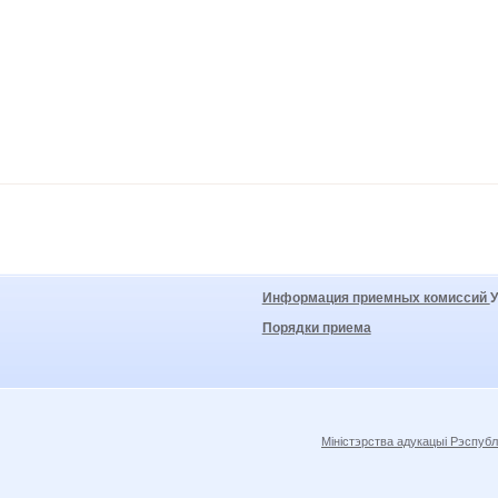
Информация приемных комиссий
Порядки приема
Міністэрства адукацыі Рэспубл