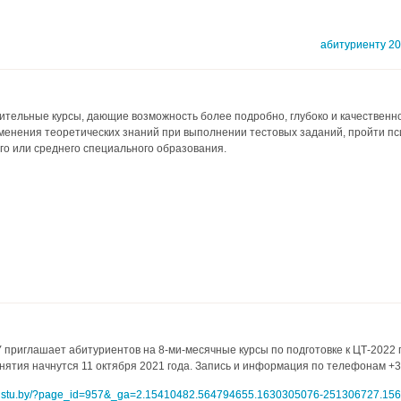
абитуриенту 2
ительные курсы, дающие возможность более подробно, глубоко и качественн
менения теоретических знаний при выполнении тестовых заданий, пройти пс
о или среднего специального образования.
приглашает абитуриентов на 8-ми-месячные курсы по подготовке к ЦТ-2022 п
нятия начнутся 11 октября 2021 года. Запись и информация по телефонам +37
.belstu.by/?page_id=957&_ga=2.15410482.564794655.1630305076-251306727.15