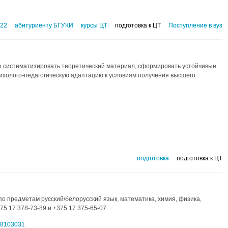
022
абитуриенту БГУКИ
курсы ЦТ
подготовка к ЦТ
Поступление в вуз
о систематизировать теоретический материал, сформировать устойчивые
ихолого-педагогическую адаптацию к условиям получения высшего
подготовка
подготовка к ЦТ
о предметам русский/белорусский язык, математика, химия, физика,
5 17 378-73-89 и +375 17 375-65-07.
68103031