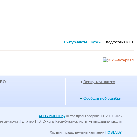
абитуриенты
курсы
подготовка к ЦТ
УВО
Вернуться наверх
Сообщить об ошибке
АБІТУРЫЕНТ.by
© Усе правы абаронены. 2007-2026
ікі Беларусь
,
ГДТУ імя П.В. Сухога
,
Рэспубліканскі інстытут вышэйшай школы
Хостынг прадастаўлены кампаніяй
HOSTA.BY