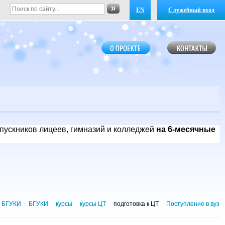
EN
Служебный вход
ыпускников лицеев, гимназий и колледжей
на 6-месячные
у БГУКИ
БГУКИ
курсы
курсы ЦТ
подготовка к ЦТ
Поступление в вуз