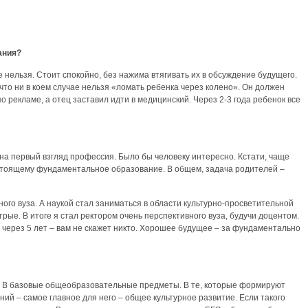
ания?
е нельзя. Стоит спокойно, без нажима втягивать их в обсуждение будущего.
что ни в коем случае нельзя «ломать ребенка через колено». Он должен
 рекламе, а отец заставил идти в медицинский. Через 2-3 года ребенок все
 на первый взгляд профессия. Было бы человеку интересно. Кстати, чаще
-настоящему фундаментальное образование. В общем, задача родителей –
ого вуза. А наукой стал заниматься в области культурно-просветительной
ые. В итоге я стал ректором очень перспективного вуза, будучи доцентом.
 через 5 лет – вам не скажет никто. Хорошее будущее – за фундаментально
ие. В базовые общеобразовательные предметы. В те, которые формируют
ений – самое главное для него – общее культурное развитие. Если такого