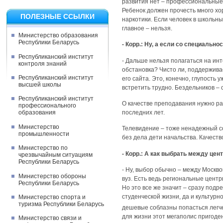
развития нет – профессиональные 
Ребенок должен прочесть много хо
ПОЛЕЗНЫЕ ССЫЛКИ
наркотики. Если человек в школьны
главное – нельзя.
Министерство образования
Республики Беларусь
- Корр.: Ну, а если со специальн
Республиканский институт
- Дальше нельзя полагаться на инт
контроля знаний
обстановка? Чисто ли, поддержива
Республиканский институт
его сайта. Это, конечно, глупость
высшей школы
встретить трудно. Бездельников – 
Республиканский институт
О качестве преподавания нужно ра
профессионального
последних лет.
образования
Министерство
Телевидение – тоже ненадежный со
промышленности
без дела дети начальства. Качест
Министерство по
- Корр.: А как выбрать между це
чрезвычайным ситуациям
Республики Беларусь
- Ну, выбор обычно – между Москво
Министерство обороны
вуз. Есть ведь региональные цент
Республики Беларусь
Но это все же значит – сразу под
студенческой жизни, да и культурн
Министерство спорта и
туризма Республики Беларусь
дешевые соблазны попасться легче
для жизни этот мегаполис пригоден
Министерство связи и