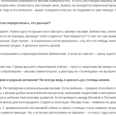
технологии усваиваются весьма поверхностно. То есть настоящую карьеру уж
роших книг, посмотреть настоящее кино, бывать на концертах серьезной музы
е годы в это втянулся – выше «среднего класса» не поднимется уже никогда. Н
остью определились, что дальше?
ернет. Нужно идти по вузам и все смотреть своими глазами: библиотеку, учеб
ется ли порядок, как ведут себя студенты? Как общаются? Стоит ли там пров
 ужасная. Еще глупее – в социальных сетях вопрошать: «Ау, кто что-нибудь зн
сколько угодно. А дельные заняты делом.
сспрашивать старшекурсников в библиотеке. А если их там нет – сразу ищит
ветчик. Сфера высшего образования сейчас – просто «королевство кривых зе
во образования – весьма сомнительное, а ректоры из «телеящика» не вылазят
нтром и родным регионом? Не всегда ведь и доехать до столицы можно.
й, Петербургом и региональными вузами. Если ребенок – средних способност
ры с весьма добротным учебным процессом, хорошими педагогами и материаль
резать ребенку перспективы развития. Если выбирать между Москвой и Петерб
ой жизни для иногороднего студента побольше. Москва пока – чемпион по доро
. С криминогенной обстановкой сейчас в обеих столицах стало намного лучше
 намного меньше. Ну, а если вуз расположен на окраине – то ехать туда учит