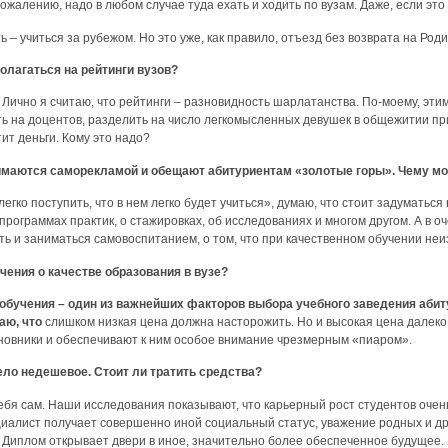
сожалению, надо в любом случае туда ехать и ходить по вузам. Даже, если это
ь – учиться за рубежом. Но это уже, как правило, отъезд без возврата на Роди
полагаться на рейтинги вузов?
. Лично я считаю, что рейтинги – разновидность шарлатанства. По-моему, эт
ь на доцентов, разделить на число легкомысленных девушек в общежитии пр
тит деньги. Кому это надо?
нимаются саморекламой и обещают абитуриентам «золотые горы». Чему мож
 легко поступить, что в нем легко будет учиться», думаю, что стоит задумать
программах практик, о стажировках, об исследованиях и многом другом. А в оч
ть и заниматься самовоспитанием, о том, что при качественном обучении неи
учения о качестве образования в вузе?
обучения – один из важнейших факторов выбора учебного заведения абит
аю, что
слишком низкая цена должна насторожить. Но и высокая цена далеко н
новники и обеспечивают к ним особое внимание чрезмерным «пиаром».
дело недешевое. Стоит ли тратить средства?
ебя сам. Наши исследования показывают, что карьерный рост студентов очень
алист получает совершенно иной социальный статус, уважение родных и др
. Диплом открывает двери в иное, значительно более обеспеченное будущее.