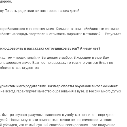
 дорого.
ну. То есть, родители в итоге теряют своих детей.
им пробавляются «наперсточники». Количество книг в библиотеке сложив с
ибавить площадь спортзала и стоимость пирожков в столовой… Результат
но доверять в рассказах сотрудников вузов? А чему нет?
ся над тем – правильный ли Вы делаете выбор. В хорошем в вузе Вам
ень хорошем в вузе Вам честно расскажут о том, что учиться будет не
збежен отсев студентов.
уриентом и его родителями. Размер оплаты обучения в России имеет
е всегда гарантирует качество образования в вузе. В России много дутых
 быстро окупает разумные вложения в учебу, как правило – еще до ее
узей. Наши выпускники опираются в жизни не на возможности своих
 Я убежден, что самый лучший способ инвестирования – это получение