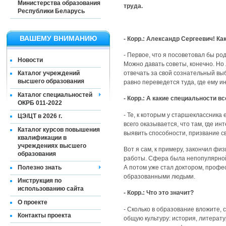
Министерства образования
труда.
Республики Беларусь
ВАШЕМУ ВНИМАНИЮ
- Корр.: Александр Сергеевич! К
- Первое, что я посоветовал бы ро
Новости
Можно давать советы, конечно. Но
отвечать за свой сознательный выб
Каталог учреждений
высшего образования
равно переведется туда, где ему и
Каталог специальностей
- Корр.: А какие специальности в
ОКРБ 011-2022
- Те, к которым у старшеклассник
ЦЭ/ЦТ в 2026 г.
всего оказывается, что там, где 
Каталог курсов повышения
выявить способности, призвание св
квалификации в
учреждениях высшего
Вот я сам, к примеру, закончил фи
образования
работы. Сфера была непопулярной, 
Полезно знать
А потом уже стал доктором, профе
образованными людьми.
Инструкция по
использованию сайта
- Корр.: Что это значит?
О проекте
- Сколько в образование вложите,
Контакты проекта
общую культуру: история, литерату