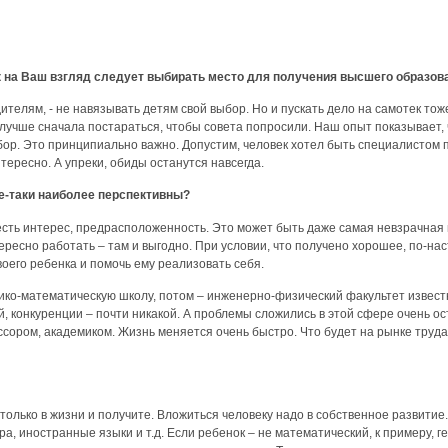
ак на Ваш взгляд следует выбирать место для получения высшего образов
дителям, - не навязывать детям свой выбор. Но и пускать дело на самотек тож
 лучше сначала постараться, чтобы совета попросили. Наш опыт показывает, 
ор. Это принципиально важно. Допустим, человек хотел быть специалистом по
нтересно. А упреки, обиды останутся навсегда.
се-таки наиболее перспективны?
а есть интерес, предрасположенность. Это может быть даже самая невзрачная
интересно работать – там и выгодно. При условии, что получено хорошее, по
оего ребенка и помочь ему реализовать себя.
зико-математическую школу, потом – инженерно-физический факультет известн
конкуренции – почти никакой. А проблемы сложились в этой сфере очень остр
ссором, академиком. Жизнь меняется очень быстро. Что будет на рынке труда
 столько в жизни и получите. Вложиться человеку надо в собственное развит
ра, иностранные языки и т.д. Если ребенок – не математический, к примеру, г