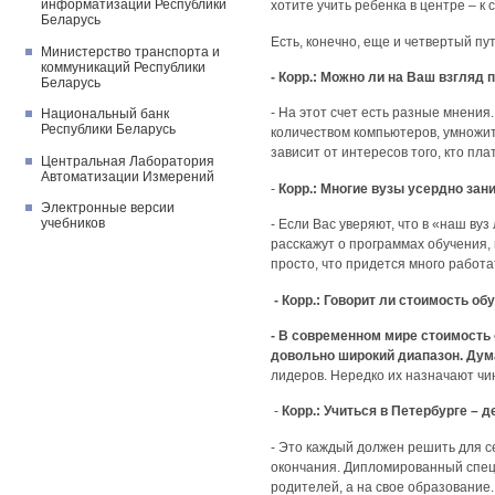
информатизации Республики
хотите учить ребенка в центре – к 
Беларусь
Есть, конечно, еще и четвертый пут
Министерство транспорта и
коммуникаций Республики
- Корр.: Можно ли на Ваш взгляд 
Беларусь
- На этот счет есть разные мнения
Национальный банк
Республики Беларусь
количеством компьютеров, умножит
зависит от интересов того, кто пла
Центральная Лаборатория
Автоматизации Измерений
-
Корр.: Многие вузы усердно за
Электронные версии
учебников
- Если Вас уверяют, что в «наш вуз
расскажут о программах обучения, 
просто, что придется много работа
- Корр.: Говорит ли стоимость об
- В современном мире стоимость 
довольно широкий диапазон. Дум
лидеров. Нередко их назначают чи
-
Корр.: Учиться в Петербурге – 
- Это каждый должен решить для с
окончания. Дипломированный специ
родителей, а на свое образование