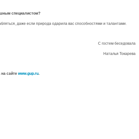
спешным специалистом?
абляться, даже если природа одарила вас способностями и талантами.
С гостем беседовала
Наталья Токарева
 на сайте
www
.
gup
.
ru
.