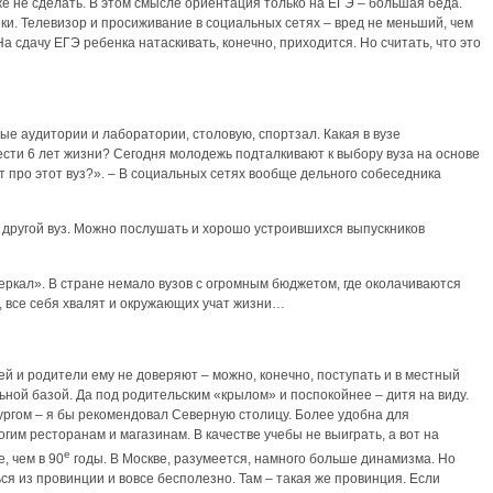
е не сделать. В этом смысле ориентация только на ЕГЭ – большая беда.
ки. Телевизор и просиживание в социальных сетях – вред не меньший, чем
а сдачу ЕГЭ ребенка натаскивать, конечно, приходится. Но считать, что это
ные аудитории и лаборатории, столовую, спортзал. Какая в вузе
ести 6 лет жизни? Сегодня молодежь подталкивают к выбору вуза на основе
ает про этот вуз?». – В социальных сетях вообще дельного собеседника
е другой вуз. Можно послушать и хорошо устроившихся выпускников
ркал». В стране немало вузов с огромным бюджетом, где околачиваются
, все себя хвалят и окружающих учат жизни…
ей и родители ему не доверяют – можно, конечно, поступать и в местный
ной базой. Да под родительским «крылом» и поспокойнее – дитя на виду.
ургом – я бы рекомендовал Северную столицу. Более удобна для
гим ресторанам и магазинам. В качестве учебы не выиграть, а вот на
е
, чем в 90
годы. В Москве, разумеется, намного больше динамизма. Но
ься из провинции и вовсе бесполезно. Там – такая же провинция. Если