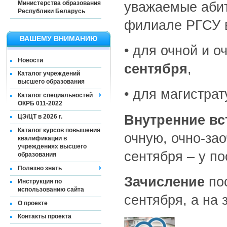
уважаемые абит
Министерства образования
Республики Беларусь
филиале РГСУ 
ВАШЕМУ ВНИМАНИЮ
• для очной и 
Новости
сентября
,
Каталог учреждений
высшего образования
• для магистра
Каталог специальностей
ОКРБ 011-2022
Внутренние в
ЦЭ/ЦТ в 2026 г.
Каталог курсов повышения
очную, очно-за
квалификации в
учреждениях высшего
сентября – у п
образования
Полезно знать
Зачисление
пос
Инструкция по
использованию сайта
сентября, а на 
О проекте
Контакты проекта