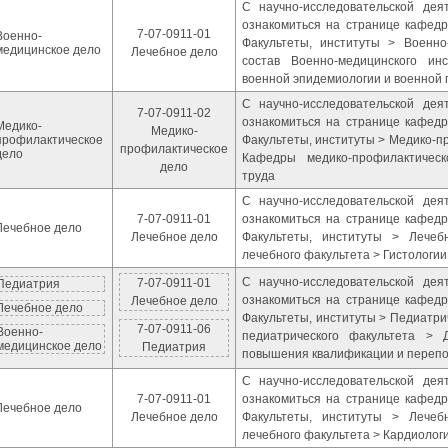
С научно-исследовательской де
ознакомиться на странице кафедр
7-07-0911-01
Военно-
Факультеты, институты > Военно
медицинское дело
Лечебное дело
состав Военно-медицинского ин
военной эпидемиологии и военной 
С научно-исследовательской де
7-07-0911-02
ознакомиться на странице кафедр
Медико-
Медико-
профилактическое
Факультеты, институты > Медико-п
профилактическое
дело
Кафедры медико-профилактическ
дело
труда
С научно-исследовательской де
7-07-0911-01
ознакомиться на странице кафедр
Лечебное дело
Лечебное дело
Факультеты, институты > Лече
лечебного факультета > Гистологии
С научно-исследовательской де
7-07-0911-01
Педиатрия
ознакомиться на странице кафедр
Лечебное дело
Лечебное дело
Факультеты, институты > Педиатр
7-07-0911-06
Военно-
педиатрического факультета > 
медицинское дело
Педиатрия
повышения квалификации и перепо
С научно-исследовательской де
7-07-0911-01
ознакомиться на странице кафедр
Лечебное дело
Лечебное дело
Факультеты, институты > Лече
лечебного факультета > Кардиолог