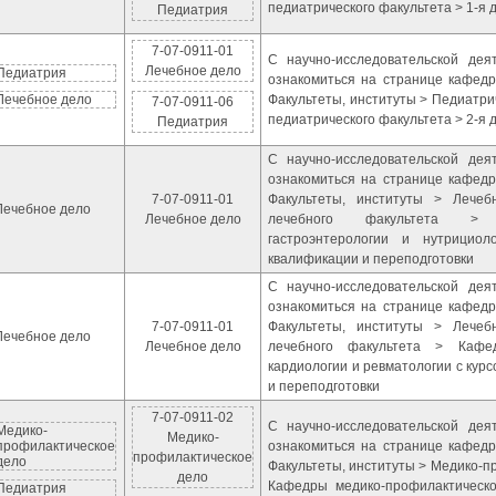
педиатрического факультета > 1-я 
Педиатрия
7-07-0911-01
С научно-исследовательской де
Лечебное дело
Педиатрия
ознакомиться на странице кафедр
Лечебное дело
Факультеты, институты > Педиатр
7-07-0911-06
педиатрического факультета > 2-я 
Педиатрия
С научно-исследовательской де
ознакомиться на странице кафедр
7-07-0911-01
Факультеты, институты > Лече
Лечебное дело
Лечебное дело
лечебного факультета > 
гастроэнтерологии и нутрицио
квалификации и переподготовки
С научно-исследовательской де
ознакомиться на странице кафедр
7-07-0911-01
Факультеты, институты > Лече
Лечебное дело
Лечебное дело
лечебного факультета > Кафед
кардиологии и ревматологии с ку
и переподготовки
7-07-0911-02
С научно-исследовательской де
Медико-
Медико-
профилактическое
ознакомиться на странице кафедр
профилактическое
дело
Факультеты, институты > Медико-п
дело
Кафедры медико-профилактическо
Педиатрия