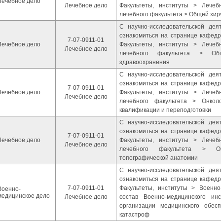
Лечебное дело
Лечебное дело
Факультеты, институты > Лече
лечебного факультета > Общей хир
С научно-исследовательской де
ознакомиться на странице кафедр
7-07-0911-01
Лечебное дело
Факультеты, институты > Лече
Лечебное дело
лечебного факультета > Об
здравоохранения
С научно-исследовательской де
ознакомиться на странице кафедр
7-07-0911-01
Лечебное дело
Факультеты, институты > Лече
Лечебное дело
лечебного факультета > Онкол
квалификации и переподготовки
С научно-исследовательской де
ознакомиться на странице кафедр
7-07-0911-01
Лечебное дело
Факультеты, институты > Лече
Лечебное дело
лечебного факультета > О
топографической анатомии
С научно-исследовательской де
ознакомиться на странице кафедр
7-07-0911-01
Факультеты, институты > Военно
Военно-
медицинское дело
Лечебное дело
состав Военно-медицинского ин
организации медицинского обес
катастроф