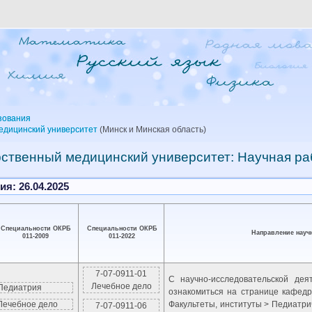
зования
едицинский университет
(Минск и Минская область)
рственный медицинский университет: Научная р
я: 26.04.2025
Специальности ОКРБ
Специальности ОКРБ
Направление науч
011-2009
011-2022
7-07-0911-01
С научно-исследовательской де
Лечебное дело
Педиатрия
ознакомиться на странице кафедр
Лечебное дело
Факультеты, институты > Педиатр
7-07-0911-06