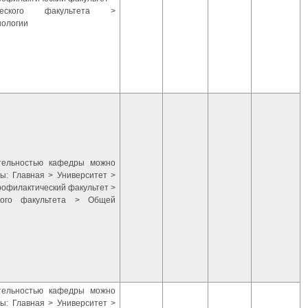
ического факультета >
нологии
ятельностью кафедры можно
ы: Главная > Университет >
рофилактический факультет >
кого факультета > Общей
ятельностью кафедры можно
ы: Главная > Университет >