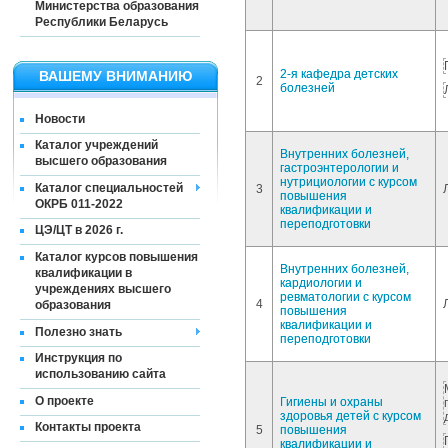
Министерства образования
Республики Беларусь
2-я кафедра детских
ВАШЕМУ ВНИМАНИЮ
2
болезней
Новости
Каталог учреждений
Внутренних болезней,
высшего образования
гастроэнтерологии и
нутрициологии с курсом
Каталог специальностей
3
повышения
ОКРБ 011-2022
квалификации и
переподготовки
ЦЭ/ЦТ в 2026 г.
Каталог курсов повышения
Внутренних болезней,
квалификации в
кардиологии и
учреждениях высшего
ревматологии с курсом
4
образования
повышения
квалификации и
Полезно знать
переподготовки
Инструкция по
использованию сайта
О проекте
Гигиены и охраны
здоровья детей с курсом
Контакты проекта
5
повышения
квалификации и