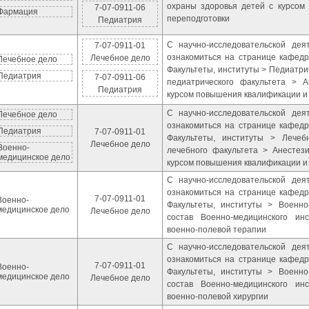
охраны здоровья детей с курсом
7-07-0911-06
Фармация
переподготовки
Педиатрия
С научно-исследовательской де
7-07-0911-01
ознакомиться на странице кафедр
Лечебное дело
Лечебное дело
Факультеты, институты > Педиатр
Педиатрия
7-07-0911-06
педиатрического факультета > А
Педиатрия
курсом повышения квалификации и
С научно-исследовательской де
Лечебное дело
ознакомиться на странице кафедр
Педиатрия
7-07-0911-01
Факультеты, институты > Лече
Лечебное дело
Военно-
лечебного факультета > Анестез
медицинское дело
курсом повышения квалификации и
С научно-исследовательской де
ознакомиться на странице кафедр
7-07-0911-01
Военно-
Факультеты, институты > Военно
медицинское дело
Лечебное дело
состав Военно-медицинского ин
военно-полевой терапии
С научно-исследовательской де
ознакомиться на странице кафедр
7-07-0911-01
Военно-
Факультеты, институты > Военно
медицинское дело
Лечебное дело
состав Военно-медицинского ин
военно-полевой хирургии