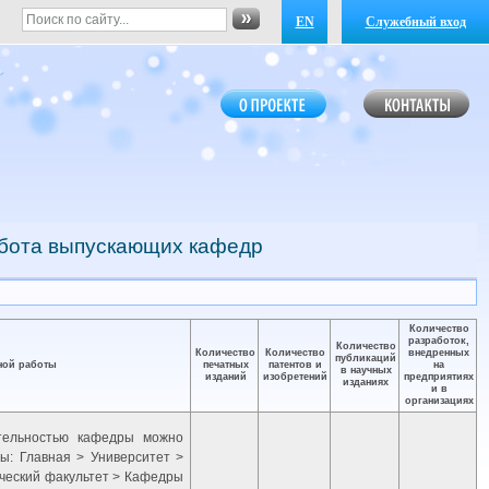
EN
Служебный вход
абота выпускающих кафедр
Количество
разработок,
Количество
Количество
Количество
внедренных
публикаций
ной работы
печатных
патентов и
на
в научных
изданий
изобретений
предприятиях
изданиях
и в
организациях
ятельностью кафедры можно
ы: Главная > Университет >
ический факультет > Кафедры