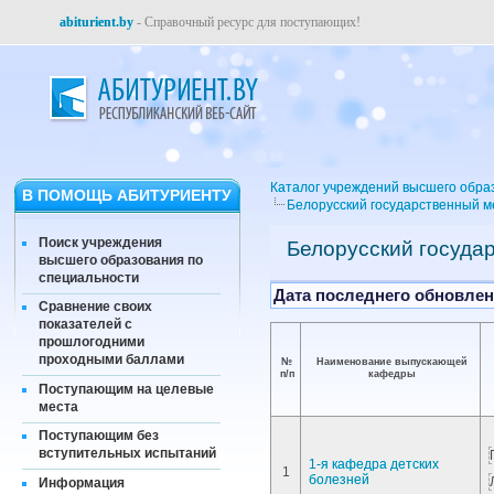
abiturient.by
- Справочный ресурс для поступающих!
Каталог учреждений высшего обра
В ПОМОЩЬ АБИТУРИЕНТУ
Белорусский государственный м
Поиск учреждения
Белорусский госуда
высшего образования по
специальности
Дата последнего обновлени
Сравнение своих
показателей с
прошлогодними
проходными баллами
№
Наименование выпускающей
п/п
кафедры
Поступающим на целевые
места
Поступающим без
вступительных испытаний
1-я кафедра детских
1
болезней
Информация