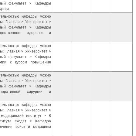
бный факультет > Кафедры
ургии
ятельностью кафедры можно
ы: Главная > Университет >
бный факультет > Кафедры
щественного здоровья и
ятельностью кафедры можно
ы: Главная > Университет >
бный факультет > Кафедры
огии с курсом повышения
ятельностью кафедры можно
ы: Главная > Университет >
бный факультет > Кафедры
перативной хирургии и
ятельностью кафедры можно
ы: Главная > Университет >
-медицинский институт > В
ститута входят > Кафедра
печения войск и медицины