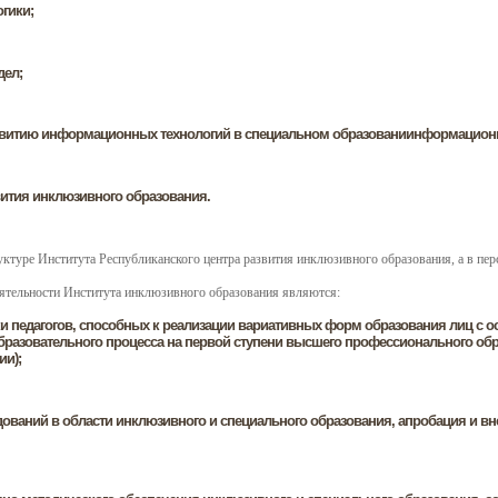
гики;
дел;
звитию информационных технологий в специальном образованиинформационн
вития инклюзивного образования.
ктуре Института Республиканского центра развития инклюзивного образования, а в перс
тельности Института инклюзивного образования являются:
ки педагогов, способных к реализации вариативных форм образования лиц с
бразовательного процесса на первой ступени высшего профессионального обра
и);
ований в области инклюзивного и специального образования, апробация и вн