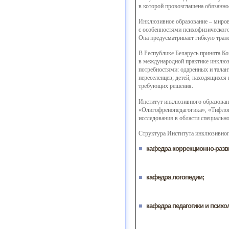
в которой провозглашена обязанно
Инклюзивное образование – миров
с особенностями психофизического
Она предусматривает гибкую тран
В Республике Беларусь принята Ко
в международной практике инклюз
потребностями: одаренных и талан
переселенцев; детей, находящихся
требующих решения.
Институт инклюзивного образовани
«Олигофренопедагогика», «Тифлопе
исследования в области специальн
Структура Института инклюзивног
кафедра коррекционно-разв
кафедра логопедии;
кафедра педагогики и психо