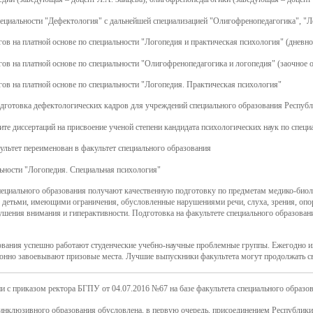
пециальности "Дефектология" с дальнейшей специализацией "Олигофренопедагогика", "Л
ов на платной основе по специальности "Логопедия и практическая психология" (дневно
ов на платной основе по специальности "Олигофренопедагогика и логопедия" (заочное 
ов на платной основе по специальности "Логопедия. Практическая психология"
одготовка дефектологических кадров для учреждений специального образования Респуб
е диссертаций на присвоение ученой степени кандидата психологических наук по специ
ультет переименован в факультет специального образования
льности "Логопедия. Специальная психология"
пециального образования получают качественную подготовку по предметам медико-биол
детьми, имеющими ограничения, обусловленные нарушениями речи, слуха, зрения, опор
шения внимания и гиперактивности. Подготовка на факультете специального образовани
ования успешно работают студенческие учебно-научные проблемные группы. Ежегодно и
онно завоевывают призовые места. Лучшие выпускники факультета могут продолжать сво
ии с
приказом ректора БГПУ от 04.07.2016 №67
на базе
факультета специального образо
инклюзивного образования обусловлена, в первую очередь, присоединением Республики 