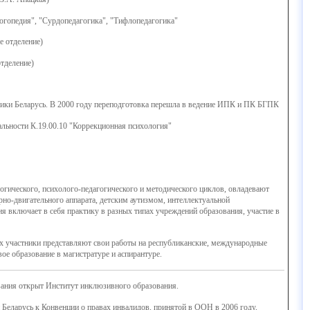
огопедия", "Сурдопедагогика", "Тифлопедагогика"
е отделение)
отделение)
лики Беларусь. В 2000 году переподготовка перешла в ведение ИПК и ПК БГПК
альности К.19.00.10 "Коррекционная психология"
огического, психолого-педагогического и методического циклов, овладевают
но-двигательного аппарата, детским аутизмом, интеллектуальной
я включает в себя практику в разных типах учреждений образования, участие в
х участники представляют свои работы на республиканские, международные
е образование в магистратуре и аспирантуре.
вания
открыт
Институт инклюзивного образования
.
Беларусь к Конвенции о правах инвалидов, принятой в ООН в 2006 году,