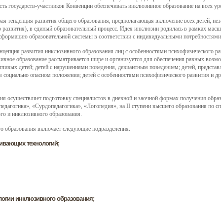
сть государств-участников Конвенции обеспечивать инклюзивное образование на всех уро
ая тенденция развития общего образования, предполагающая включение всех детей, не
 развития), в единый образовательный процесс. Идея инклюзии родилась в рамках масшт
сформацию образовательной системы в соответствии с индивидуальными потребностями
нцепция развития инклюзивного образования лиц с особенностями психофизического разви
ивное образование рассматривается шире и организуется для обеспечения равных воз
тливых детей; детей с нарушениями поведения, девиантным поведением; детей, предст
 в социально опасном положении; детей с особенностями психофизического развития и д
я осуществляет подготовку специалистов в дневной и заочной формах получения образ
дагогика», «Сурдопедагогика», «Логопедия», на II ступени высшего образования по сп
ого и инклюзивного образования.
о образования включает следующие подразделения:
ивающих технологий;
логии инклюзивного образования;