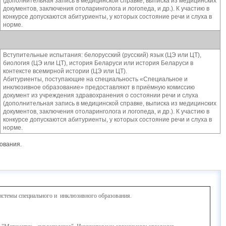
(дополнительная запись в медицинской справке, выписка из медицинских
документов, заключения отоларинголога и логопеда, и др.). К участию в
конкурсе допускаются абитуриенты, у которых состояние речи и слуха в
норме.
Вступительные испытания: белорусский (русский) язык (ЦЭ или ЦТ),
биология (ЦЭ или ЦТ), история Беларуси или история Беларуси в
контексте всемирной истории (ЦЭ или ЦТ).
Абитуриенты, поступающие на специальность «Специальное и
инклюзивное образование» предоставляют в приёмную комиссию
документ из учреждения здравохранения о состоянии речи и слуха
(дополнительная запись в медицинской справке, выписка из медицинских
документов, заключения отоларинголога и логопеда, и др.). К участию в
конкурсе допускаются абитуриенты, у которых состояние речи и слуха в
норме.
ования.
системы специального и инклюзивного образования.