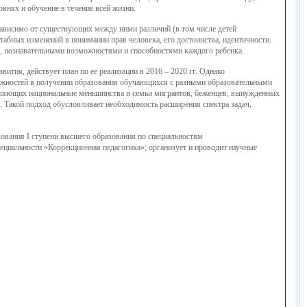
внях и обучение в течение всей жизни.
зависимо от существующих между ними различий (в том числе детей
абных изменений в понимании прав человека, его достоинства, идентичности.
, познавательными возможностями и способностями каждого ребенка.
тия, действует план по ее реализации в 2016 – 2020 гг. Однако
можностей в получении образования обучающихся с разными образовательными
авляющих национальные меньшинства и семьи мигрантов, беженцев, вынужденных
р. Такой подход обусловливает необходимость расширения спектра задач,
ования I ступени высшего образования по специальностям
ециальности «Коррекционная педагогика»; организует и проводит научные