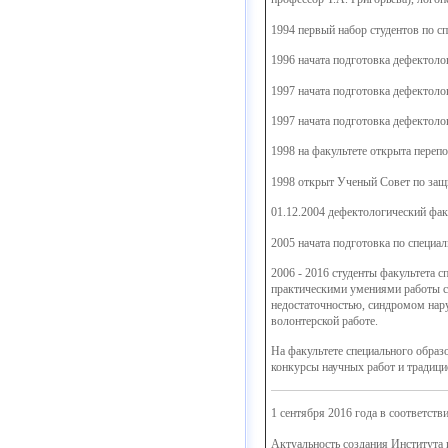
1994
первый набор студентов по с
1996
начата подготовка дефектолог
1997
начата подготовка дефектолог
1997
начата подготовка дефектолог
1998
на факультете открыта переп
1998
открыт Ученый Совет по защит
01.12.2004
дефектологический фак
2005
начата подготовка по специа
2006 - 2016
cтуденты факультета с
практическими умениями работы с 
недостаточностью, синдромом нару
волонтерской работе.
На факультете специального образ
конкурсы научных работ и традици
1 сентября 2016 года
в соответств
Актуальность создания Института 