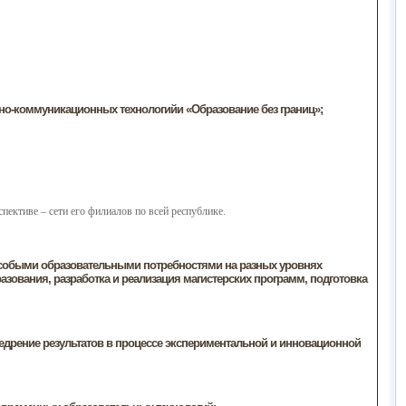
о-коммуникационных технологийи «Образование без границ»;
пективе – сети его филиалов по всей республике.
 особыми образовательными потребностями на разных уровнях
зования, разработка и реализация магистерских программ, подготовка
едрение результатов в процессе экспериментальной и инновационной