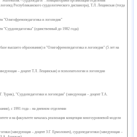
 "Математик - сурдопедагог". Инициаторами организации отделения
 логопед Республиканского сурдологического диспансера), Т.Л. Лещинская (тогда
сти "Олигофренопедагогика и логопедия"
ти "Сурдопедагогика" (единственный до 1982 года)
базе высшего образования) и "Олигофренопедагогика и логопедия" (5 лет на
заведующая – доцент Т.Л. Лещинская) и психопатологии и логопедии
. Турик), "Сурдопедагогики и логопедии" (заведующая – доцент Т.А.
ания), с 1991 года – на дневном отделении
тете и на факультете началась реализация концепции многоуровневой модели
агогики (заведующая – доцент З.Г. Ермолович), сурдопедагогики (заведующая –
 З.А. Апацкая)