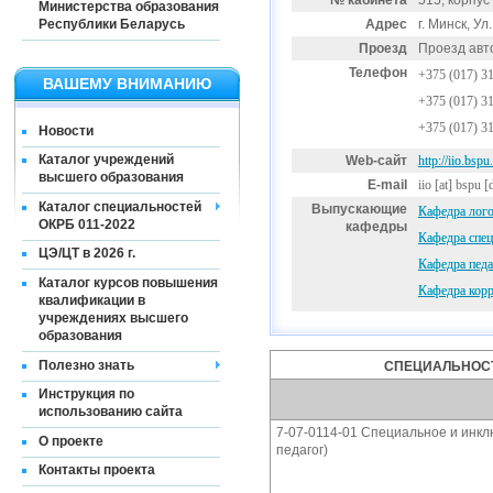
№ кабинета
515, корпус
Министерства образования
Республики Беларусь
Адрес
г. Минск, Ул
Проезд
Проезд авто
Телефон
+375 (017) 3
ВАШЕМУ ВНИМАНИЮ
+375 (017) 3
+375 (017) 3
Новости
Каталог учреждений
Web-сайт
http://iio.bspu
высшего образования
E-mail
iio
[at]
bspu [
Каталог специальностей
Выпускающие
Кафедра лог
ОКРБ 011-2022
кафедры
Кафедра спец
ЦЭ/ЦТ в 2026 г.
Кафедра педа
Каталог курсов повышения
Кафедра кор
квалификации в
учреждениях высшего
образования
Полезно знать
СПЕЦИАЛЬНОСТ
Инструкция по
использованию сайта
7-07-0114-01 Специальное и инк
О проекте
педагог)
Контакты проекта