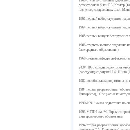
1960 открыто отделение дефектол
дефектологии были Г.З. Кругер (то
инспектор специальных школ Минис
1961
первый набор студентов на дн
1964
первый набор студентов на дн
1965
первый выпуск белорусских 
1968
открыто заочное отделение по
базе среднего образования)
1968
создана кафедра дефектологи
24.04.1976
создан дефектологическ
(заведующие: доцент Н.Ф. Шило (19
1982
возобновлена подготовка по 
1984
первая реорганизация: образо
Григорьева), "Специальных методи
1990-1991
начата подготовка по сп
1993
МГПИ им. М. Горького преобр
университетского образования
1994
вторая реорганизация: образо
профессор Т.А. Григорьева), лого