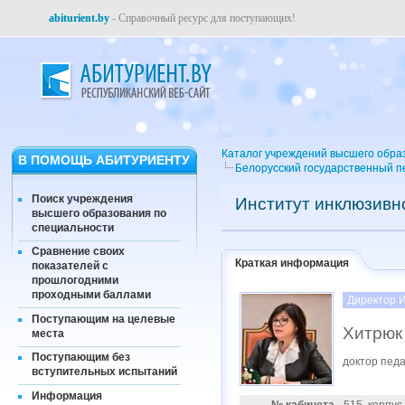
abiturient.by
- Справочный ресурс для поступающих!
Каталог учреждений высшего обра
В ПОМОЩЬ АБИТУРИЕНТУ
Белорусский государственный пе
Поиск учреждения
Институт инклюзивн
высшего образования по
специальности
Сравнение своих
Краткая информация
показателей с
прошлогодними
проходными баллами
Директор 
Поступающим на целевые
Хитрюк
места
Поступающим без
доктор педа
вступительных испытаний
Информация