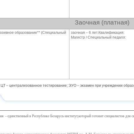
Заочная (платная)
люзивное образование** (Специальный
заочная – 6 лет.Квалификация:
Магистр / Специальный педагог.
 ЦТ – централизованное тестирование; ЭУО – экзамен при учреждении образ
я - единственный в Республике Беларусь институт,который готовит специалистов для 