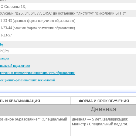
 № 7
. Ф.Скорины 13,
бусами №25, 34, 64, 77, 145С до остановки "Институт психологии БГПУ"
11-23-43 (дневная форма получения образования)
11-23-44 (заочная форма получения образования)
11-23-57
.by
dot] by
опедии
иальной педагогики
гогики и психологии инклюзивного образования
рекционно-развивающих технологий
Ь И КВАЛИФИКАЦИЯ
ФОРМА И СРОК ОБУЧЕНИЯ
Дневная
люзивное образование** (Специальный
дневная — 5 лет.Квалификация:
Магистр / Специальный педагог.