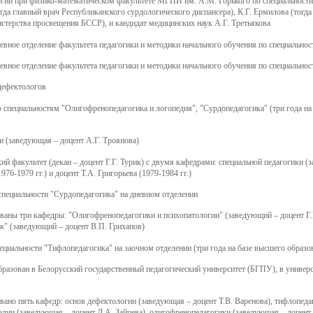
огии при физико-математическом факультете МГПИ им. А.М. Горького по специальности
гда главный врач Республиканского сурдологического диспансера), К.Г. Ермилова (тогда
терства просвещения БССР), и кандидат медицинских наук А.Г. Третьякова
евное отделение факультета педагогики и методики начального обучения по специально
евное отделение факультета педагогики и методики начального обучения по специальнос
дефектологов
 специальностям "Олигофренопедагогика и логопедия", "Сурдопедагогика" (три года на 
и (заведующая – доцент А.Г. Троянова)
ий факультет (декан – доцент Г.Г. Турик) с двумя кафедрами: специальной педагогики (
76-1979 гг.) и доцент Т.А. Григорьева (1979-1984 гг.)
специальности "Сурдопедагогика" на дневном отделении
ваны три кафедры: "Олигофренопедагогики и психопатологии" (заведующий – доцент Г.Г
к" (заведующий – доцент В.П. Гриханов)
ециальности "Тифлопедагогика" на заочном отделении (три года на базе высшего образов
азован в Белорусский государственный педагогический университет (БГПУ), в универси
вано пять кафедр: основ дефектологии (заведующая – доцент Т.В. Варенова), тифлопед
педии (заведующая – доцент Л.А. Зайцева), олигофренопедагогики (заведующая – доцент