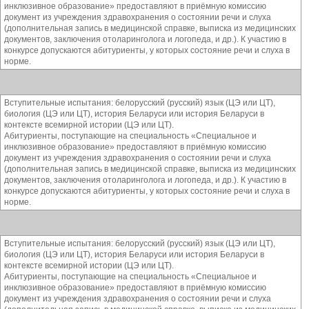
инклюзивное образование» предоставляют в приёмную комиссию
документ из учреждения здравохранения о состоянии речи и слуха
(дополнительная запись в медицинской справке, выписка из медицинских
документов, заключения отоларинголога и логопеда, и др.). К участию в
конкурсе допускаются абитуриенты, у которых состояние речи и слуха в
норме.
Вступительные испытания: белорусский (русский) язык (ЦЭ или ЦТ),
биология (ЦЭ или ЦТ), история Беларуси или история Беларуси в
контексте всемирной истории (ЦЭ или ЦТ).
Абитуриенты, поступающие на специальность «Специальное и
инклюзивное образование» предоставляют в приёмную комиссию
документ из учреждения здравохранения о состоянии речи и слуха
(дополнительная запись в медицинской справке, выписка из медицинских
документов, заключения отоларинголога и логопеда, и др.). К участию в
конкурсе допускаются абитуриенты, у которых состояние речи и слуха в
норме.
Вступительные испытания: белорусский (русский) язык (ЦЭ или ЦТ),
биология (ЦЭ или ЦТ), история Беларуси или история Беларуси в
контексте всемирной истории (ЦЭ или ЦТ).
Абитуриенты, поступающие на специальность «Специальное и
инклюзивное образование» предоставляют в приёмную комиссию
документ из учреждения здравохранения о состоянии речи и слуха