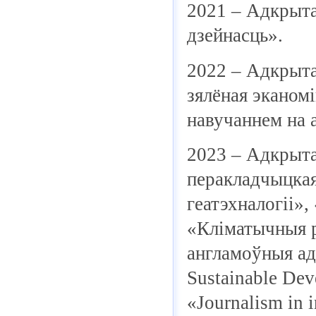
2021 – Адкрыта
дзейнасць».
2022 – Адкрыта
зялёная эканом
навучаннем на 
2023 – Адкрыта
перакладчыцкая
геатэхналогіі»
«Кліматычныя р
англамоўныя ад
Sustainable Dev
«Journalism in 