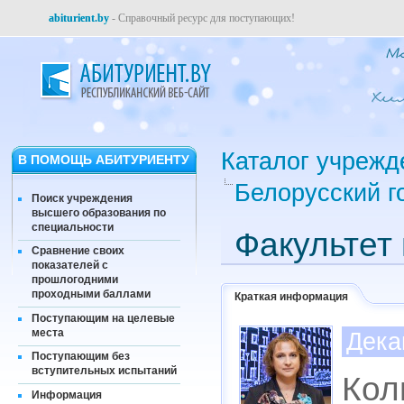
abiturient.by
- Справочный ресурс для поступающих!
Каталог учрежд
В ПОМОЩЬ АБИТУРИЕНТУ
Белорусский г
Поиск учреждения
высшего образования по
специальности
Факультет
Сравнение своих
показателей с
прошлогодними
проходными баллами
Краткая информация
Поступающим на целевые
места
Дека
Поступающим без
вступительных испытаний
Кол
Информация