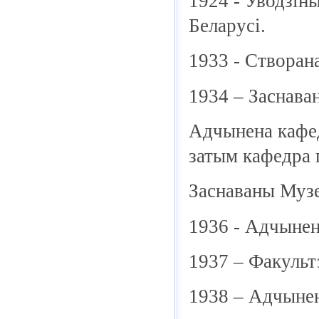
1924 - Уводзіны
Беларусі.
1933 - Створан
1934 – Заснава
Адчынена кафедр
затым кафедра г
Заснаваны Музей
1936 - Адчынен
1937 – Факульт
1938 – Адчынен