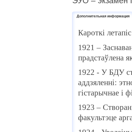
ЭУО – экзамен 
Дополнительная информация
Кароткі летапіс
1921 – Заснава
прадстаўлена я
1922 - У БДУ с
аддзяленні: этн
гістарычнае і ф
1923 – Створан
факультэце арг