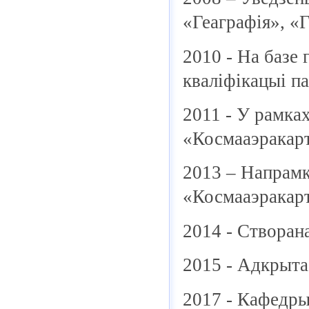
«Геаграфія», «Г
2010 - На базе
кваліфікацыі п
2011 - У рамка
«Космааэракарт
2013 – Напрамк
«Космааэракарт
2014 - Створана
2015 - Адкрыта
2017 - Кафедры