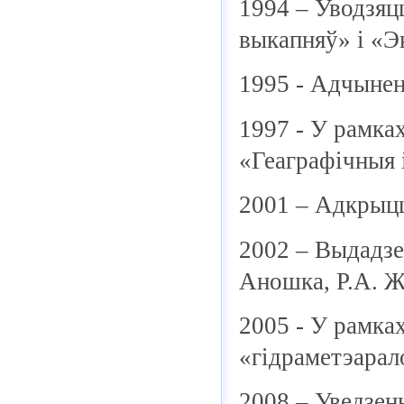
1994 – Уводзяц
выкапняў» і «Эк
1995 - Адчынен
1997 - У рамка
«Геаграфічныя 
2001 – Адкрыцц
2002 – Выдадзе
Аношка, Р.А. Жм
2005 - У рамка
«гідраметэарало
2008 – Уведзен