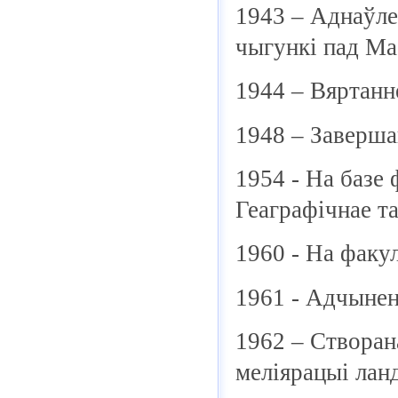
1943 – Аднаўле
чыгункі пад Ма
1944 – Вяртанн
1948 – Заверша
1954 - На базе
Геаграфічнае т
1960 - На факу
1961 - Адчынена
1962 – Створан
меліярацыі лан