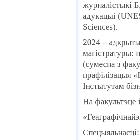
журналістыкі 
адукацыі (UNES
Sciences).
2024 – адкрыт
магістратуры: п
(сумесна з фак
прафілізацыя «E
Інстытутам біз
На факультэце 
«Геаграфічнайэ
Спецыяльнасці: