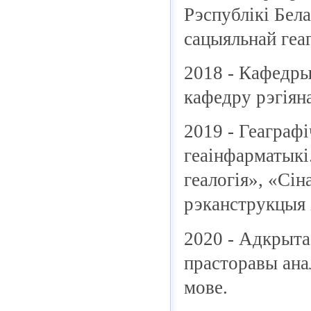
Рэспублікі Бел
сацыяльнай геаг
2018 - Кафедры 
кафедру рэгіяна
2019 - Геаграф
геаінфарматыкі
геалогія», «Сі
рэканструкцыя 
2020 - Адкрыта
прасторавы ана
мове.