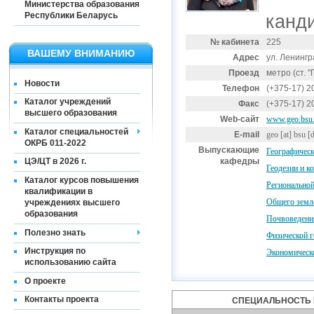
Министерства образования
Республики Беларусь
канди
№ кабинета
225
ВАШЕМУ ВНИМАНИЮ
Адрес
ул. Ленингр
Проезд
метро (ст. 
Новости
Телефон
(+375-17) 2
Каталог учреждений
Факс
(+375-17) 2
высшего образования
Web-сайт
www.geo.bsu
Каталог специальностей
E-mail
geo
[at]
bsu [d
ОКРБ 011-2022
Выпускающие
Географическ
кафедры
ЦЭ/ЦТ в 2026 г.
Геодезии и к
Каталог курсов повышения
Региональной
квалификации в
Общего земл
учреждениях высшего
образования
Почвоведени
Полезно знать
Физической г
Инструкция по
Экономическо
использованию сайта
О проекте
Контакты проекта
СПЕЦИАЛЬНОСТЬ 