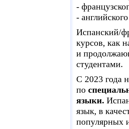
- французског
- английского
Испанский/фр
курсов, как 
и продолжаю
студентами.
С 2023 года 
по
специальн
языки.
Испан
язык, в каче
популярных и