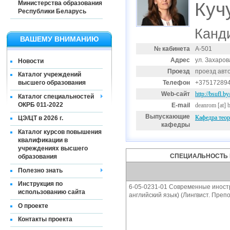
Куч
Министерства образования
Республики Беларусь
Канд
ВАШЕМУ ВНИМАНИЮ
№ кабинета
А-501
Адрес
ул. Захаров
Новости
Проезд
проезд авт
Каталог учреждений
Телефон
+37517289
высшего образования
Web-сайт
http://bsufl.by/
Каталог специальностей
ОКРБ 011-2022
E-mail
deanrom
[at]
b
Выпускающие
Кафедра теор
ЦЭ/ЦТ в 2026 г.
кафедры
Каталог курсов повышения
квалификации в
учреждениях высшего
СПЕЦИАЛЬНОСТЬ 
образования
Полезно знать
Инструкция по
6-05-0231-01 Современные иност
использованию сайта
английский язык) (Лингвист. Преп
О проекте
Контакты проекта