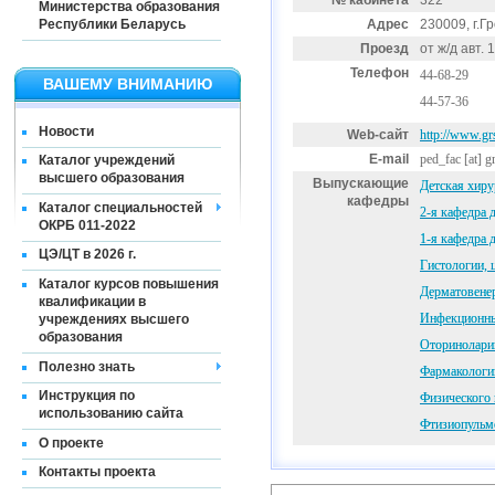
№ кабинета
322
Министерства образования
Республики Беларусь
Адрес
230009, г.Гр
Проезд
от ж/д авт.
Телефон
44-68-29
ВАШЕМУ ВНИМАНИЮ
44-57-36
Новости
Web-сайт
http://www.grs
E-mail
ped_fac
[at]
g
Каталог учреждений
высшего образования
Выпускающие
Детская хиру
кафедры
Каталог специальностей
2-я кафедра 
ОКРБ 011-2022
1-я кафедра 
ЦЭ/ЦТ в 2026 г.
Гистологии, 
Каталог курсов повышения
Дерматовене
квалификации в
Инфекционны
учреждениях высшего
образования
Оториноларин
Полезно знать
Фармакологи
Инструкция по
Физического 
использованию сайта
Фтизиопульм
О проекте
Контакты проекта