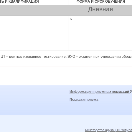
Ь И КВАЛИФИКАЦИЯ
ФОРМА И СРОК ОБУЧЕНИЯ
Дневная
6
 ЦТ – централизованное тестирование; ЭУО – экзамен при учреждении образ
Информация приемных комиссий
Порядки приема
Міністэрства адукацыі Рэспубл