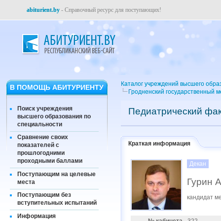
abiturient.by
- Справочный ресурс для поступающих!
Каталог учреждений высшего обра
В ПОМОЩЬ АБИТУРИЕНТУ
Гродненский государственный м
Поиск учреждения
Педиатрический фак
высшего образования по
специальности
Сравнение своих
Краткая информация
показателей с
прошлогодними
проходными баллами
Декан
Поступающим на целевые
Гурин 
места
Поступающим без
кандидат ме
вступительных испытаний
Информация