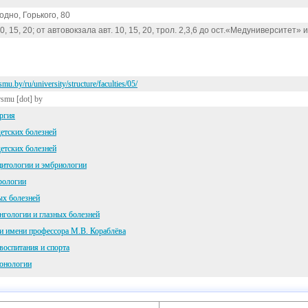
одно, Горького, 80
 10, 15, 20; от автовокзала авт. 10, 15, 20, трол. 2,3,6 до ост.«Медуниверситет
mu.by/ru/university/structure/faculties/05/
rsmu [dot] by
ргия
детских болезней
детских болезней
цитологии и эмбриологии
рологии
х болезней
гологии и глазных болезней
и имени профессора М.В. Кораблёва
воспитания и спорта
онологии