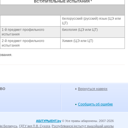
ВСТУПИТЕЛЬНЫЕ ИСПЫТАНИЯ *
белорусский (русский) язык (ЦЭ или
ЦТ)
1-й предмет профильного
биология (ЦЭ или ЦТ)
испытания
2-й предмет профильного
Химия (ЦЭ или ЦТ)
испытания
ования.
УВО
Вернуться наверх
Сообщить об ошибке
АБІТУРЫЕНТ.by
© Усе правы абаронены. 2007-2026
ікі Беларусь
,
ГДТУ імя П.В. Сухога
,
Рэспубліканскі інстытут вышэйшай школы