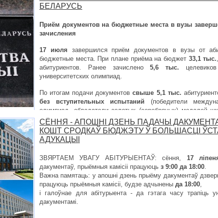
БЕЛАРУСЬ
Приём документов на бюджетные места в вузы заверш
зачисления
17 июля
завершился приём документов в вузы от аби
бюджетные места. При плане приёма на бюджет
33,1 тыс.
абитуриентов. Ранее зачислено
5,6 тыс.
целевик
университетских олимпиад.
По итогам подачи документов
свыше 5,1 тыс.
абитуриент
без вступительных испытаний
(победители междуна
олимпиад, обладатели золотых (серебряных) медалей ш
отличием, выпускники Национального детского техноп
СЁННЯ - АПОШНІ ДЗЕНЬ ПАДАЧЫ ДАКУМЕНТ
рса.
КОШТ СРОДКАЎ БЮДЖЭТУ Ў БОЛЬШАСЦІ Ў
АДУКАЦЫІ
ЗВЯРТАЕМ УВАГУ АБІТУРЫЕНТАЎ: сёння,
17 ліпен
дакументаў, прыёмныя камісіі працуюць
з 9:00 да 18:00
.
Важна памятаць: у апошні дзень прыёму дакументаў дзверы
працуюць прыёмныя камісіі, будзе адчынены
да 18:00
,
і галоўнае для абітурыента - да гэтага часу трапіць 
дакументамі.