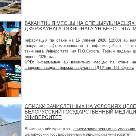
ВАКАНТНЫЯ МЕСЦЫ НА СПЕЦЫЯЛЬНАСЦЯХ 
ДЗЯРЖАЎНАГА ТЭХНІЧНАГА ЎНІВЕРСІТЭТА ІМ
Інфармацыя па стане на
16 ліпеня 2026 (12:00)
аб ная
факультэце аўтаматызаваных і інфармацыйных сістэ
тэхнічнага ўніверсітэта імя П.О.Сухога. Тэрмін падачы 
ліпеня 2026 года.
UPD:
інфармацыя аб вакантных месцах па стане 
спецыяльнасцях і формах навучання ГДТУ імя П.В. Сухога
СПИСКИ ЗАЧИСЛЕННЫХ НА УСЛОВИЯХ ЦЕЛЕ
БЕЛОРУССКИЙ ГОСУДАРСТВЕННЫЙ МЕДИЦ
УНИВЕРСИТЕТ
Вниманию абитуриентов -
списки зачисленных на условиях
Белорусский государственный медицинский университет