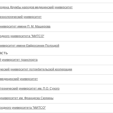
ордена Дружбы народов медицинский университет
технологический университет
университет имени П. М. Машерова
одного университета "МИТСО"
ниверситет имени Евфросинии Полоцкой
асть
й университет транспорта
ический университет потребительской кооперации
 медицинский университет
технический университет им. П.О. Сухого
 университет им. Франциска Скорины
родного университета "МИТСО"