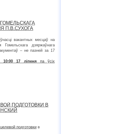
ГОМЕЛЬСКАГА
Я П.В.СУХОГА
ўнасці вакантных месцаў на
м Гомельскага дзяржаўнага
дакументаў – не пазней за 17
на
10:00 17 ліпеня
па ўсіх
ВОЙ ПОДГОТОВКИ В
ИНСКИЙ
 целевой подготовки
в