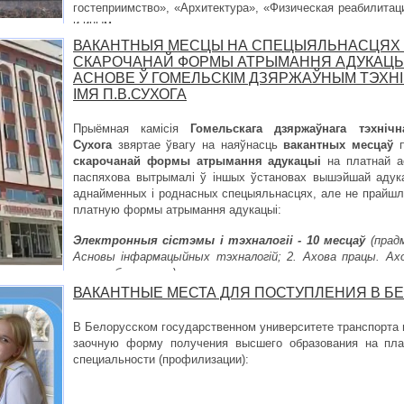
гостеприимство», «Архитектура», «Физическая реабилитац
и иным.
ВАКАНТНЫЯ МЕСЦЫ НА СПЕЦЫЯЛЬНАСЦЯХ
СКАРОЧАНАЙ ФОРМЫ АТРЫМАННЯ АДУКАЦЫ
АСНОВЕ Ў ГОМЕЛЬСКІМ ДЗЯРЖАЎНЫМ ТЭХНІ
ІМЯ П.В.СУХОГА
Прыёмная камісія
Гомельскага дзяржаўнага тэхнічн
Сухога
звяртае ўвагу на наяўнасць
вакантных месцаў
п
скарочанай формы атрымання адукацыі
на платнай ас
паспяхова вытрымалі ў іншых ўстановах вышэйшай адука
аднайменных і роднасных спецыяльнасцях, але не прайшлі
платную формы атрымання адукацыі:
Электронныя сістэмы і тэхналогіі - 10 месцаў
(прад
Асновы інфармацыйных тэхналогій; 2. Ахова працы. Ахо
энергазберажэнне)
;
ВАКАНТНЫЕ МЕСТА ДЛЯ ПОСТУПЛЕНИЯ В БЕ
В Белорусском государственном университете транспорта
заочную форму
получения высшего образования
на пла
специальности (профилизации):