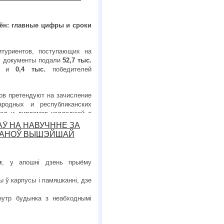
ён: главные цифры и сроки
туриентов, поступающих на
, документы подали
52,7 тыс.
ов и
0,4 тыс.
победителей
ов претендуют на зачисление
родных и республиканских
кол и дипломов колледжей с
арка, профильных классов и
АЎ НА НАВУЧННЕ ЗА
СТАНОЎ ВЫШЭЙШАЙ
я
, у апошні дзень прыёму
 ў карпусы і памяшканні, дзе
унутр будынка з неабходнымі