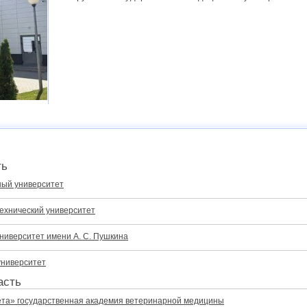
ть
ный университет
ехнический университет
ниверситет имени А. С. Пушкина
университет
асть
ёта» государственная академия ветеринарной медицины