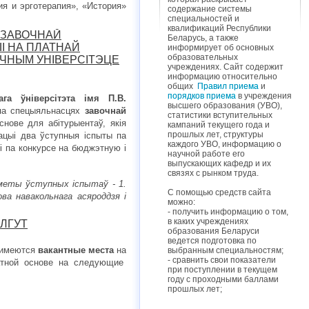
ия и эрготерапия», «История»
содержание системы
специальностей и
квалификаций Республики
 ЗАВОЧНАЙ
Беларусь, а также
І НА ПЛАТНАЙ
информирует об основных
образовательных
ЧНЫМ УНІВЕРСІТЭЦЕ
учреждениях. Сайт содержит
информацию относительно
общих
Правил приема
и
порядков приема
в учреждения
ага ўніверсітэта імя П.В.
высшего образования (УВО),
а спецыяльнасцях
завочнай
статистики вступительных
нове для абітурыентаў, якія
кампаний текущего года и
прошлых лет, структуры
цыі два ўступныя іспыты па
каждого УВО, информацию о
 па конкурсе на бюджэтную і
научной работе его
выпускающих кафедр и их
связях с рынком труда.
меты ўступных іспытаў - 1.
С помощью средств сайта
ва навакольнага асяроддзя і
можно:
- получить информацию о том,
в каких учреждениях
ЛГУТ
образования Беларуси
ведется подготовка по
 имеются
вакантные места
на
выбранным специальностям;
- сравнить свои показатели
тной основе
на следующие
при поступлении в текущем
году с проходными баллами
прошлых лет;