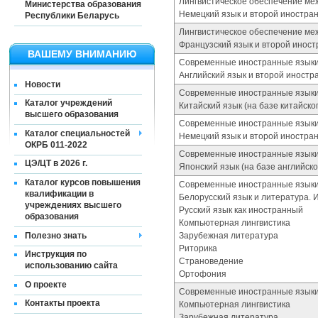
Лингвистическое обеспечение ме
Министерства образования
Немецкий язык и второй иностра
Республики Беларусь
Лингвистическое обеспечение ме
Французский язык и второй иност
ВАШЕМУ ВНИМАНИЮ
Современные иностранные языки
Английский язык и второй иностр
Новости
Современные иностранные языки
Каталог учреждений
Китайский язык (на базе китайско
высшего образования
Современные иностранные языки
Каталог специальностей
Немецкий язык и второй иностра
ОКРБ 011-2022
Современные иностранные языки 
ЦЭ/ЦТ в 2026 г.
Японский язык (на базе английско
Каталог курсов повышения
Современные иностранные языки 
квалификации в
Белорусский язык и литература. 
учреждениях высшего
Русский язык как иностранный
образования
Компьютерная лингвистика
Полезно знать
Зарубежная литература
Риторика
Инструкция по
Страноведение
использованию сайта
Ортофония
О проекте
Современные иностранные языки (
Контакты проекта
Компьютерная лингвистика
Зарубежная литература