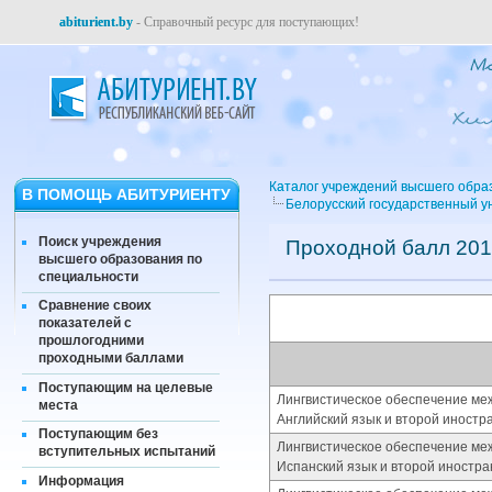
abiturient.by
- Справочный ресурс для поступающих!
Каталог учреждений высшего обра
В ПОМОЩЬ АБИТУРИЕНТУ
Белорусский государственный у
Поиск учреждения
Проходной балл 201
высшего образования по
специальности
Сравнение своих
показателей с
прошлогодними
проходными баллами
Поступающим на целевые
Лингвистическое обеспечение ме
места
Английский язык и второй иностр
Поступающим без
Лингвистическое обеспечение ме
вступительных испытаний
Испанский язык и второй иностра
Информация