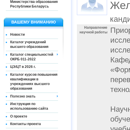
Жел
Министерства образования
Республики Беларусь
канди
ВАШЕМУ ВНИМАНИЮ
Направление
Прио
научной работы
Новости
иссле
Каталог учреждений
высшего образования
иссле
Каталог специальностей
Кафед
ОКРБ 011-2022
ЦЭ/ЦТ в 2026 г.
«Фор
Каталог курсов повышения
пере
квалификации в
учреждениях высшего
техно
образования
Полезно знать
Инструкция по
Научн
использованию сайта
О проекте
обуче
Контакты проекта
учебн