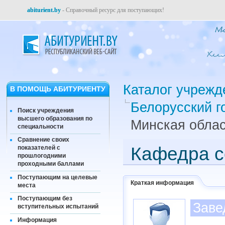
abiturient.by
- Справочный ресурс для поступающих!
Каталог учрежд
В ПОМОЩЬ АБИТУРИЕНТУ
Белорусский г
Поиск учреждения
высшего образования по
Минская облас
специальности
Сравнение своих
Кафедра с
показателей с
прошлогодними
проходными баллами
Поступающим на целевые
Краткая информация
места
Поступающим без
Заве
вступительных испытаний
Информация