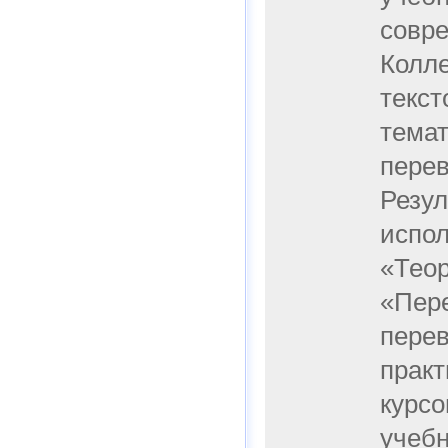
совре
Колле
текст
темат
перев
Резул
испол
«Теор
«Пере
перев
практ
курсо
учебн