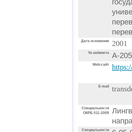
госуд
униве
перев
перев
Дата основания
2001
№ кабинета
А-205
Web-сайт
https:
E-mail
transd
Специальности
Лингв
ОКРБ 011-2009
напр
Специальности