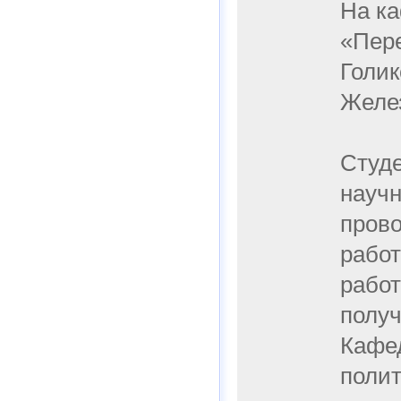
На ка
«Пере
Голик
Желез
Студе
научн
прово
работ
работ
получ
Кафед
полит