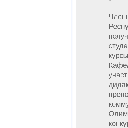
Член
Респу
получ
студе
курс
Кафед
участ
дидак
преп
комму
Олим
конку