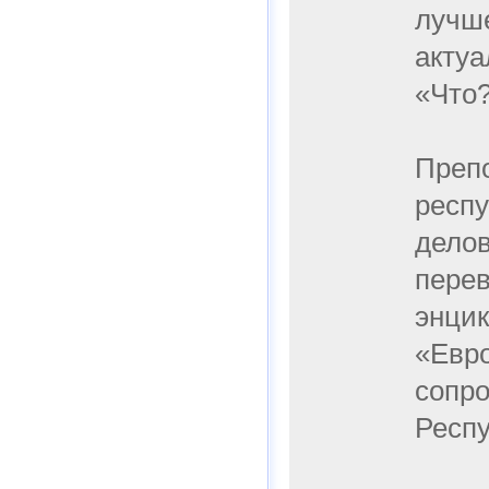
лучше
актуа
«Что?
Препо
респу
делов
перев
энцик
«Евро
сопр
Респу