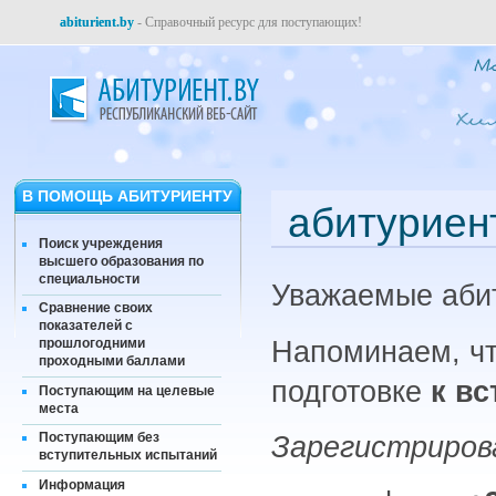
abiturient.by
- Справочный ресурс для поступающих!
В ПОМОЩЬ АБИТУРИЕНТУ
абитуриен
Поиск учреждения
высшего образования по
специальности
Уважаемые абит
Сравнение своих
показателей с
Напоминаем, ч
прошлогодними
проходными баллами
подготовке
к вс
Поступающим на целевые
места
Поступающим без
Зарегистриро
вступительных испытаний
Информация