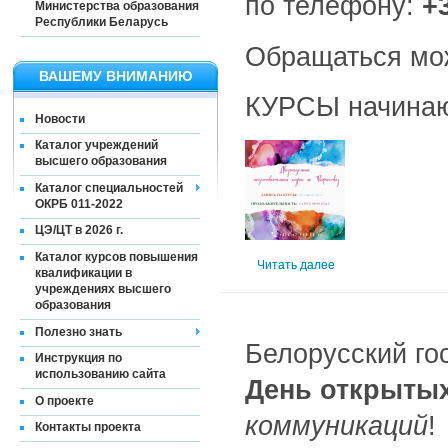
по телефону:
+
Министерства образования
Республики Беларусь
Обращаться можн
ВАШЕМУ ВНИМАНИЮ
КУРСЫ начинаю
Новости
Каталог учреждений
высшего образования
Каталог специальностей
ОКРБ 011-2022
ЦЭ/ЦТ в 2026 г.
Каталог курсов повышения
Читать далее
квалификации в
учреждениях высшего
образования
Полезно знать
Белорусский го
Инструкция по
использованию сайта
День открыты
О проекте
коммуникаций
!
Контакты проекта