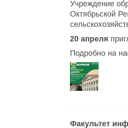
Учреждение обр
Октябрьской Ре
сельскохозяйст
20 апреля
приг
Подробно на н
Факультет ин