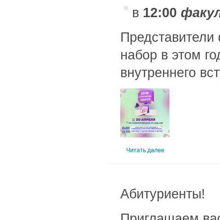
в
12:00
факу
Представители 
набор в этом г
внутреннего вс
Читать далее
Абитуриенты!
Приглашаем ва