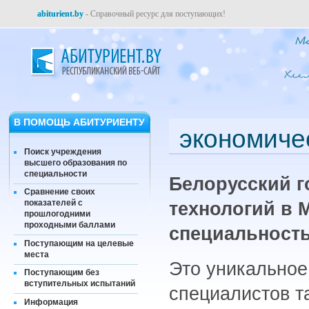
abiturient.by
- Справочный ресурс для поступающих!
В ПОМОЩЬ АБИТУРИЕНТУ
экономиче
Поиск учреждения
высшего образования по
специальности
Белорусский г
Сравнение своих
показателей с
технологий в М
прошлогодними
проходными баллами
специальность
Поступающим на целевые
места
Это уникальное
Поступающим без
вступительных испытаний
специалистов та
Информация